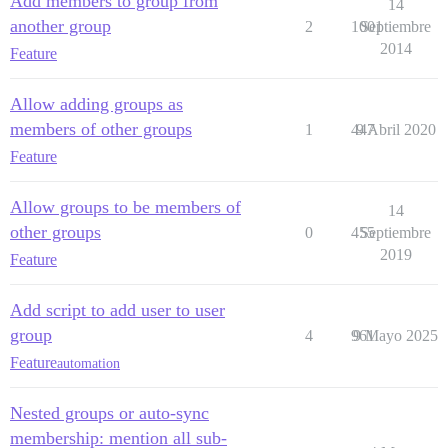
Add members to group from
14
another group
2
1001
Septiembre
2014
Feature
Allow adding groups as
members of other groups
1
447
9 Abril 2020
Feature
Allow groups to be members of
14
other groups
0
455
Septiembre
2019
Feature
Add script to add user to user
group
4
961
9 Mayo 2025
Feature
automation
Nested groups or auto-sync
membership: mention all sub-