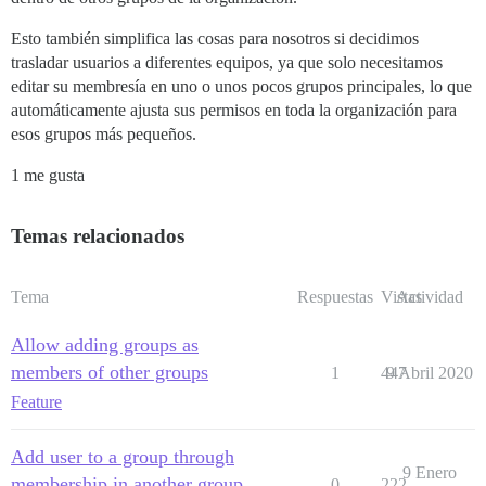
Esto también simplifica las cosas para nosotros si decidimos
trasladar usuarios a diferentes equipos, ya que solo necesitamos
editar su membresía en uno o unos pocos grupos principales, lo que
automáticamente ajusta sus permisos en toda la organización para
esos grupos más pequeños.
1 me gusta
Temas relacionados
Tema
Respuestas
Vistas
Actividad
Allow adding groups as
members of other groups
1
447
9 Abril 2020
Feature
Add user to a group through
9 Enero
membership in another group
0
222