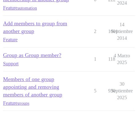
2024
Feature
automation
Add members to group from
14
another group
2
1001
Septiembre
2014
Feature
Group as Group member?
4 Marzo
1
118
2025
Support
Members of one group
30
appointing and removing
5
930
Septiembre
members of another group
2025
Feature
groups