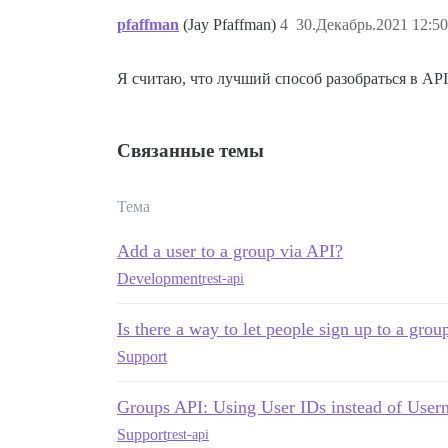
pfaffman
(Jay Pfaffman)
4
30.Декабрь.2021 12:50
Я считаю, что лучший способ разобраться в AP
Связанные темы
Тема
Add a user to a group via API?
Development
rest-api
Is there a way to let people sign up to a grou
Support
Groups API: Using User IDs instead of User
Support
rest-api