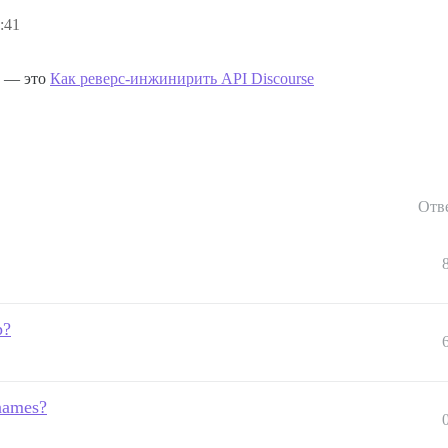
:41
I — это
Как реверс-инжинирить API Discourse
Отв
p?
names?