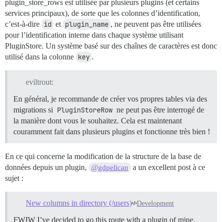
plugin_store_rows est utilisée par plusieurs plugins (et certains
services principaux), de sorte que les colonnes d’identification,
c’est-à-dire
id
et
plugin_name
, ne peuvent pas être utilisées
pour l’identification interne dans chaque système utilisant
PluginStore. Un système basé sur des chaînes de caractères est donc
utilisé dans la colonne
key
.
eviltrout:
En général, je recommande de créer vos propres tables via des
migrations si
PluginStoreRow
ne peut pas être interrogé de
la manière dont vous le souhaitez. Cela est maintenant
couramment fait dans plusieurs plugins et fonctionne très bien !
En ce qui concerne la modification de la structure de la base de
données depuis un plugin,
a un excellent post à ce
@gdpelican
sujet :
New columns in directory (/users)
Development
FWIW I’ve decided to go this route with a plugin of mine,