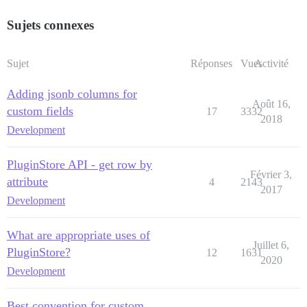
Sujets connexes
Sujet
Réponses
Vues
Activité
Adding jsonb columns for
Août 16,
custom fields
17
3332
2018
Development
PluginStore API - get row by
Février 3,
attribute
4
2143
2017
Development
What are appropriate uses of
Juillet 6,
PluginStore?
12
1631
2020
Development
Best convention for custom