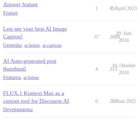
Answer feature
1
651
1. April 2023
Feature
Lets see your best AI Image
29. Juni
Caption!
37
2689
2024
General
ai
,
ai-helper
,
ai-captions
AI Auto-generated post
10. Oktober
thumbnail
4
212
2024
Feature
ai
,
ai-helper
FLUX.1 Kontext Max as a
custom tool for Discourse AI
0
258
2. Juni 2025
Development
ai