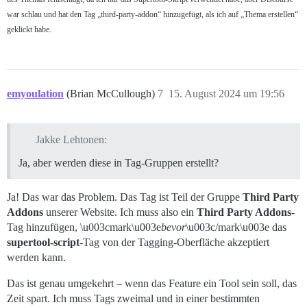
war schlau und hat den Tag „third-party-addon“ hinzugefügt, als ich auf „Thema erstellen“
geklickt habe.
emyoulation
(Brian McCullough)
7
15. August 2024 um 19:56
Jakke Lehtonen:
Ja, aber werden diese in Tag-Gruppen erstellt?
Ja! Das war das Problem. Das Tag ist Teil der Gruppe
Third Party
Addons
unserer Website. Ich muss also ein
Third Party Addons
-
Tag hinzufügen, \u003cmark\u003e
bevor
\u003c/mark\u003e das
supertool-script
-Tag von der Tagging-Oberfläche akzeptiert
werden kann.
Das ist genau umgekehrt – wenn das Feature ein Tool sein soll, das
Zeit spart. Ich muss Tags zweimal und in einer bestimmten