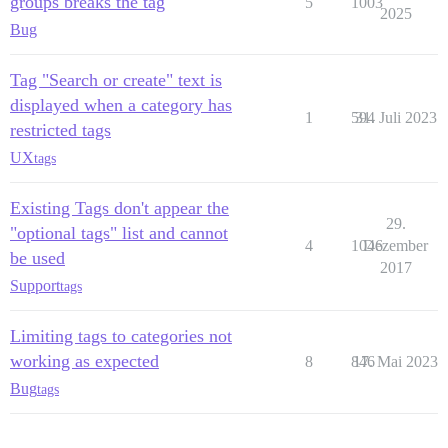
groups breaks the tag
5
1003
2025
Bug
Tag "Search or create" text is
displayed when a category has
1
594
31. Juli 2023
restricted tags
UX
tags
Existing Tags don't appear the
29.
"optional tags" list and cannot
4
1046
Dezember
be used
2017
Support
tags
Limiting tags to categories not
working as expected
8
846
17. Mai 2023
Bug
tags