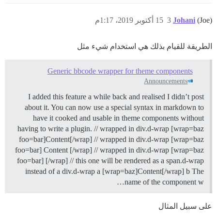
(Joe)
Johani
3
15 أكتوبر 2019، 1:17م
الطريقة للقيام بذلك هي استخدام شيء مثل
Generic bbcode wrapper for theme components
Announcements
I added this feature a while back and realised I didn’t post
about it. You can now use a special syntax in markdown to
have it cooked and usable in theme components without
having to write a plugin. // wrapped in div.d-wrap [wrap=baz
foo=bar]Content[/wrap] // wrapped in div.d-wrap [wrap=baz
foo=bar] Content [/wrap] // wrapped in div.d-wrap [wrap=baz
foo=bar] [/wrap] // this one will be rendered as a span.d-wrap
instead of a div.d-wrap a [wrap=baz]Content[/wrap] b The
name of the component w…
على سبيل المثال