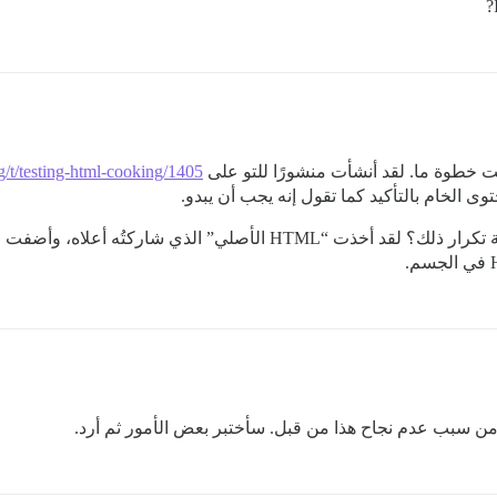
فلت خطوة ما. لقد أنشأت منشورًا للتو على
rg/t/testing-html-cooking/1405
حتوى الخام بالتأكيد كما تقول إنه يجب أن يبدو.
صلي” الذي شاركتُه أعلاه، وأضفت وسمي
 من سبب عدم نجاح هذا من قبل. سأختبر بعض الأمور ثم أرد.