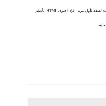
شكرًا لك، لكن يبدو أن هذا لا يعمل بالنسبة لي. أود استعادة البيانات التي تحافظ على تنسيق HTML الأصلي تمامًا كما كان عند لصقه لأول مرة—فإذا احتوى HTML الأصلي