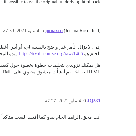
Is it possible to get the original, underlying html back?
(Joshua Rosenfeld)
jomaxro
5
4 مايو 2021، 7:39م
إذن، لا يزال الأمر غير واضح بالنسبة لي، أو أنني أغ
الخام هو
https://try.discourse.org/raw/1405
. يبدو الم
هل يمكنك تزويدي بتعليمات خطوة بخطوة حول كيفية تكرار ذلك؟ لقد أخذت “HTML الأ
HTML صالحًا، ثم أنشأت منشورًا يحتوي على HTML في الجسم.
JQ331
6
4 مايو 2021، 7:57م
أنت محق. الرابط الخام يبدو كما أقصد. لست متأكداً