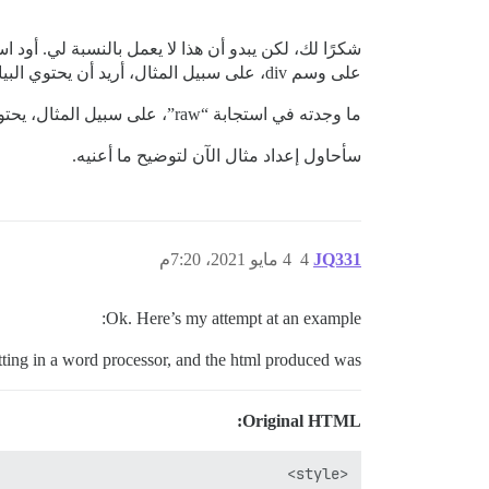
على وسم div، على سبيل المثال، أريد أن يحتوي البيانات المسترجعة على ذلك الوسم.
ما وجدته في استجابة “raw”، على سبيل المثال، يحتوي على تنسيق Markdown بينما لم يكن هناك أي تنسيق في البيانات الأصلية.
سأحاول إعداد مثال الآن لتوضيح ما أعنيه.
JQ331
4
4 مايو 2021، 7:20م
Ok. Here’s my attempt at an example:
atting in a word processor, and the html produced was:
Original HTML: