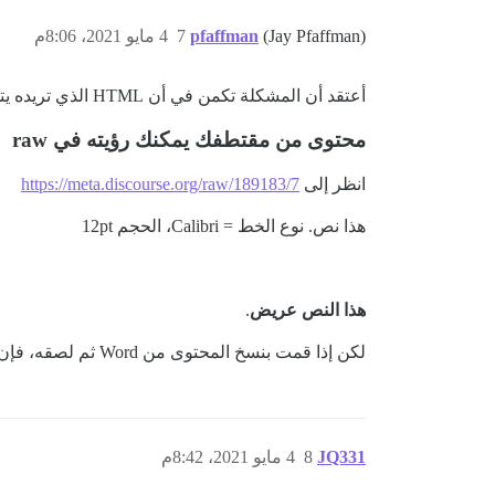
(Jay Pfaffman)
pfaffman
7
4 مايو 2021، 8:06م
أعتقد أن المشكلة تكمن في أن HTML الذي تريده يتحول عند لصقه في المتصفح، وبالتالي لا يصل ذلك المحتوى أبدًا إلى
محتوى من مقتطفك يمكنك رؤيته في raw
انظر إلى
https://meta.discourse.org/raw/189183/7
هذا نص. نوع الخط = Calibri، الحجم 12pt
هذا النص عريض
.
لكن إذا قمت بنسخ المحتوى من Word ثم لصقه، فإن كل HTML يتحول إلى markdown على الواجهة الأمامية.
JQ331
8
4 مايو 2021، 8:42م