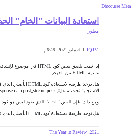
Discourse Meta
استعادة البيانات "الخام" الحق
مطور
JQ331
1
4 مايو 2021، 6:48م
وسوم HTML من العرض.
الاستجابة تحت response.data.post_stream.posts[0].raw، كما هو موضح
ومع ذلك، فإن النص “الخام” الذي يعود ليس هو كود HTML الأصلي. لست متأكدًا مما هو بالضبط — يبدو وكأنه الموضوع المطبوخ الأساسي بعد إزالة جميع المسافات.
هل توجد طريقة لاستعادة كود HTML الأصلي الذي قمت بلصقه؟
2021: The Year in Review