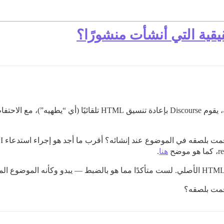
يقية التي أنشأت منشورًا؟
إذا قمت بلصق بعض كود HTML في موضوع لإنشائه، يقوم Discourse بإع
هنا
.