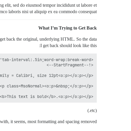
g elit, sed do eiusmod tempor incididunt ut labore et
mco laboris nisi ut aliquip ex ea commodo consequat.
    </html>

What I’m Trying to Get Back
and get back the original, underlying HTML. So the data
I get back should look like this:
<p class=MsoNormal><b>This text is bold</b>.<o:p></o:p></p>

(etc.)
t with, it seems, most formatting and spacing removed.