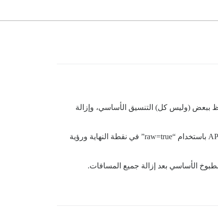
ادة تنسيق HTML تلقائيًا (أي “يطهيه”)، مع الاحتفاظ ببعض (وليس كل) التنسيق الأساسي، وإزالة
هل توجد طريقة لاستعادة كود HTML الأصلي الذي قمت بلصقه في الموضوع عند إنشائه؟ أقرب ما أجد هو إجراء استدعاء API باستخدام “raw=true” في نقطة النهاية ورؤية