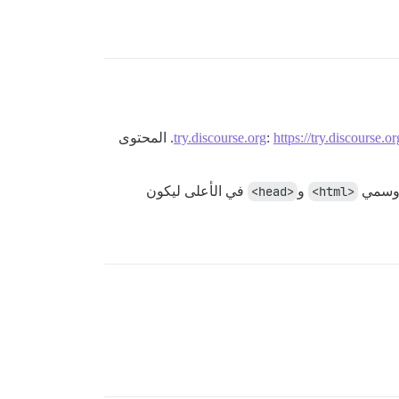
https://try.discourse.o
:
try.discourse.org
. المحتوى
<html>
و
<head>
في الأعلى ليكون