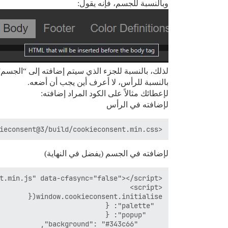
وبالنسبة للجسم، فإنه يقول:
لذلك، بالنسبة للجزء الذي سيتم إضافته إلى “الجسم”
بالنسبة للرأس، لا أعرف أين يجب أن أضعه.
لإعطائك مثالاً على الكود المراد إضافته:
لإضافته في الرأس
<link rel="stylesheet" type="text/css" href="https://cdn.jsdelivr.net/npm/cookieconsent@3/build/cookieconsent.min.css" />

لإضافته في الجسم (يفضل في النهاية)