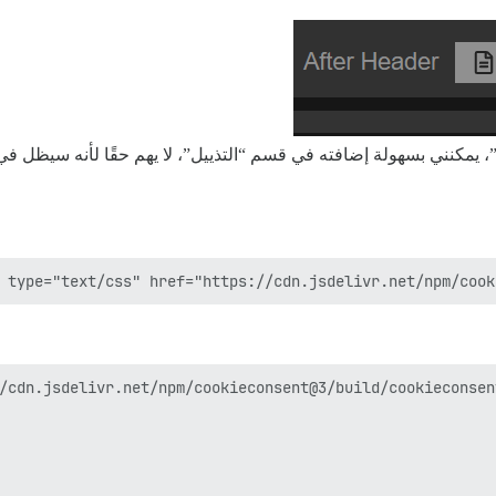
، يمكنني بسهولة إضافته في قسم “التذييل”، لا يهم حقًا لأنه سيظل في