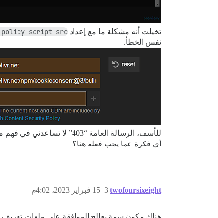
تخيلت أنه مشكلة ما مع إعداد
 policy script src
نفس الخطأ.
للأسف، الرسالة العامة “403” لا تساعدني في فهم ما يحدث بشكل خاطئ.
أي فكرة عما يجب فعله هنا؟
twofoursixeight
3
15 فبراير 2023، 4:02م
هناك مكون سمة يعالج الموافقة على ملفات تعريف الارتباط، ولكنه قديم جدًا بحوا