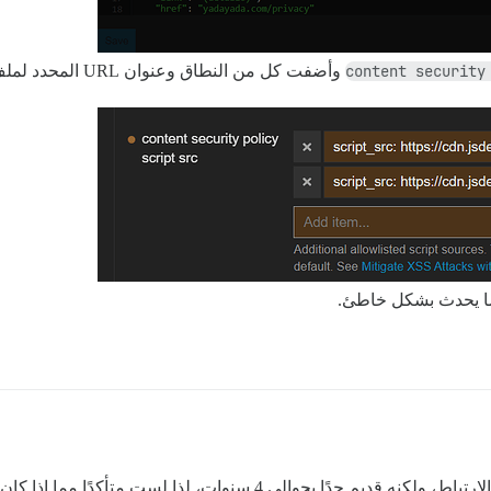
content security
وأضفت كل من النطاق وعنوان URL المحدد لملف
لي 4 سنوات، لذا لست متأكدًا مما إذا كان سيعمل: