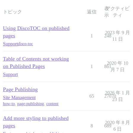
表
アクティビ
トピック
返信
示
ティ
Using DiscoTOC on published
2023 年 9 月
pages
1
248
11 日
Support
disco-toc
Table of Contents not working
2020 年 10
on Published Pages
1
861
月 7 日
Support
Page Publishing
2026 年 1 月
65
27070
Site Management
23 日
how-to
,
page-publishing
,
content
Add more styling to published
2020 年 8 月
pages
8
689
6 日