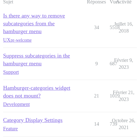
Sujet
Réponses
Vues
Activité
Is there any way to remove
subcategories from the
Juillet 16,
34
5518
hamburger menu
2018
UX
pr-welcome
Suppress subcategories in the
Février 9,
hamburger menu
9
687
2023
Support
Hamburger-categories widget
Février 21,
does not mount?
21
1019
2023
Development
Category Display Settings
Octobre 26,
14
739
2021
Feature