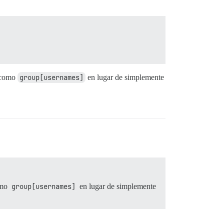
e como
group[usernames]
en lugar de simplemente
omo
group[usernames]
en lugar de simplemente