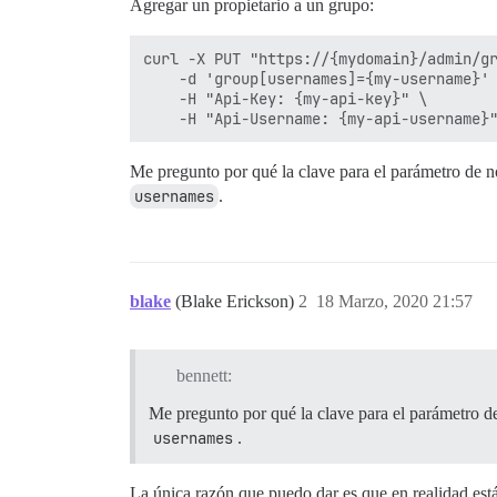
Agregar un propietario a un grupo:
curl -X PUT "https://{mydomain}/admin/gr
    -d 'group[usernames]={my-username}' 
    -H "Api-Key: {my-api-key}" \

Me pregunto por qué la clave para el parámetro de n
usernames
.
blake
(Blake Erickson)
2
18 Marzo, 2020 21:57
bennett:
Me pregunto por qué la clave para el parámetro de
usernames
.
La única razón que puedo dar es que en realidad está