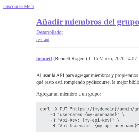
Discourse Meta
Añadir miembros del grupo v
Desarrollador
rest-api
bennett
(Bennett Rogers)
1
16 Marzo, 2020 14:07
Al usar la API para agregar miembros y propietarios 
qué (esto está rompiendo pydiscourse, la mejor bibl
Agregar un miembro a un grupo:
curl -X PUT "https://{mydomain}/admin/gr
    -d 'usernames={my-username}' \

    -H "Api-Key: {my-api-key}" \
