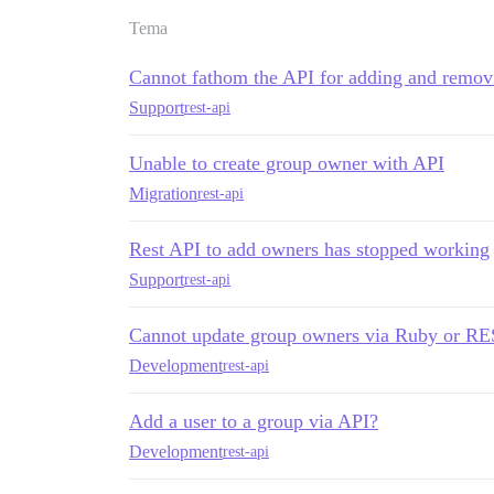
Tema
Cannot fathom the API for adding and remov
Support
rest-api
Unable to create group owner with API
Migration
rest-api
Rest API to add owners has stopped working
Support
rest-api
Cannot update group owners via Ruby or R
Development
rest-api
Add a user to a group via API?
Development
rest-api