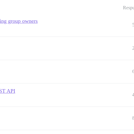
Respu
ing group owners
EST API