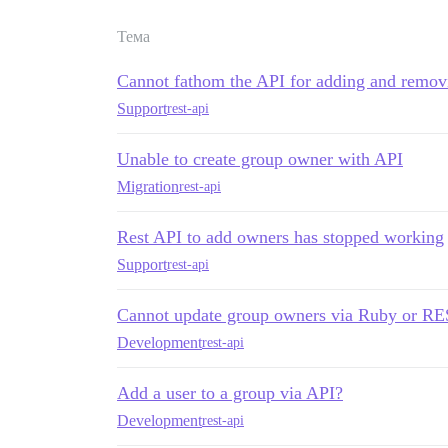
Тема
Cannot fathom the API for adding and remov
Support
rest-api
Unable to create group owner with API
Migration
rest-api
Rest API to add owners has stopped working
Support
rest-api
Cannot update group owners via Ruby or R
Development
rest-api
Add a user to a group via API?
Development
rest-api