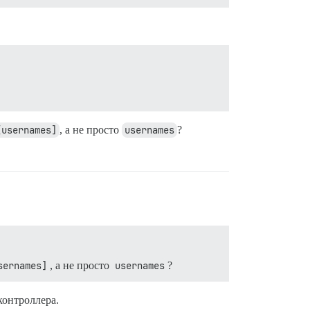
[usernames]
, а не просто
usernames
?
sernames]
, а не просто
usernames
?
контроллера.