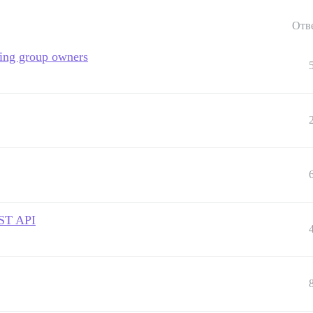
Отв
ing group owners
EST API