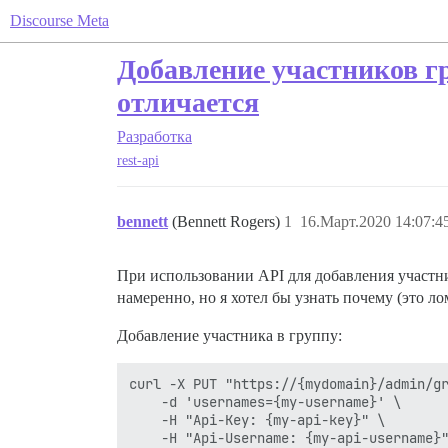
Discourse Meta
Добавление участников г
отличается
Разработка
rest-api
bennett
(Bennett Rogers)
1
16.Март.2020 14:07:4
При использовании API для добавления участни
намеренно, но я хотел бы узнать почему (это ло
Добавление участника в группу:
curl -X PUT "https://{mydomain}/admin/gr
    -d 'usernames={my-username}' \

    -H "Api-Key: {my-api-key}" \
