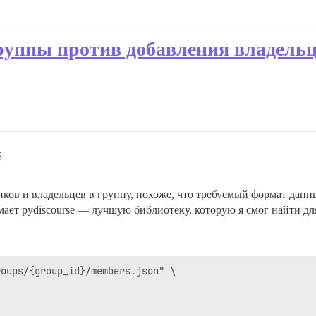
руппы против добавления владель
5
ков и владельцев в группу, похоже, что требуемый формат данн
мает pydiscourse — лучшую библиотеку, которую я смог найти для
oups/{group_id}/members.json" \
