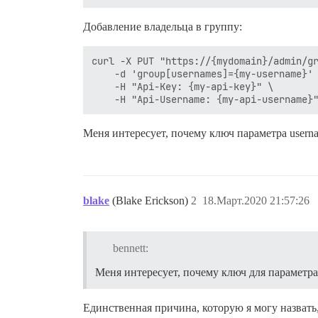
Добавление владельца в группу:
curl -X PUT "https://{mydomain}/admin/gr
    -d 'group[usernames]={my-username}' 
    -H "Api-Key: {my-api-key}" \

Меня интересует, почему ключ параметра usern
blake
(Blake Erickson)
2
18.Март.2020 21:57:26
bennett:
Меня интересует, почему ключ для параметра
Единственная причина, которую я могу назвать,