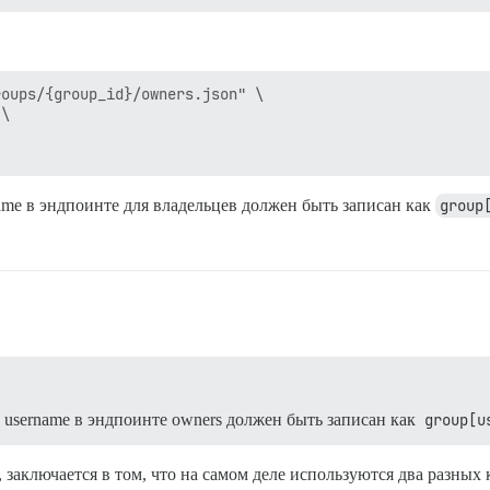
oups/{group_id}/owners.json" \

\

ame в эндпоинте для владельцев должен быть записан как
group
 username в эндпоинте owners должен быть записан как
group[u
 заключается в том, что на самом деле используются два разных 