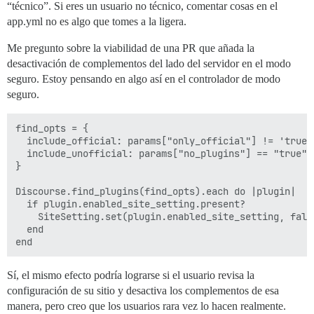
“técnico”. Si eres un usuario no técnico, comentar cosas en el
app.yml no es algo que tomes a la ligera.
Me pregunto sobre la viabilidad de una PR que añada la
desactivación de complementos del lado del servidor en el modo
seguro. Estoy pensando en algo así en el controlador de modo
seguro.
find_opts = {

  include_official: params["only_official"] != 'true',
  include_unofficial: params["no_plugins"] == "true"

}

Discourse.find_plugins(find_opts).each do |plugin|

  if plugin.enabled_site_setting.present?

    SiteSetting.set(plugin.enabled_site_setting, false
  end

Sí, el mismo efecto podría lograrse si el usuario revisa la
configuración de su sitio y desactiva los complementos de esa
manera, pero creo que los usuarios rara vez lo hacen realmente.