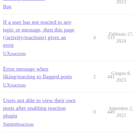
2023
Bug
If a user has not reacted to any
topic or message, then this page
Febbraio 27,
(/activity/reactions) gives an
4
533
2024
error
UX
reactions
Error message when
Giugno 8,
liking/reacting to flagged posts
2
441
2023
UX
reactions
Users not able to view their own
posts after enabling reaction
Settembre 2,
0
449
plugin
2022
Support
reactions