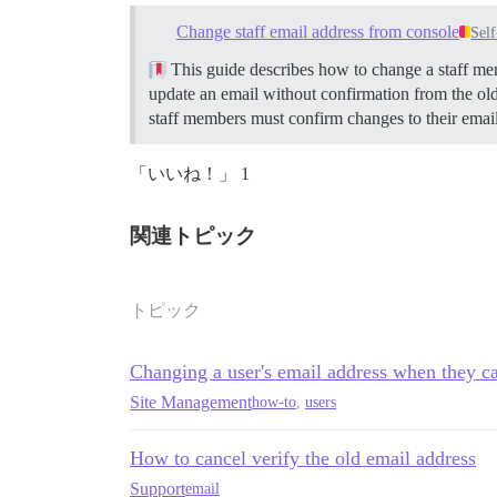
Change staff email address from console
Sel
This guide describes how to change a staff memb
update an email without confirmation from the ol
staff members must confirm changes to their emai
「いいね！」 1
関連トピック
トピック
Changing a user's email address when they can
Site Management
how-to
,
users
How to cancel verify the old email address
Support
email