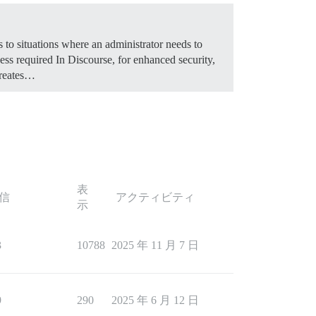
 to situations where an administrator needs to
ss required In Discourse, for enhanced security,
creates…
表
信
アクティビティ
示
3
10788
2025 年 11 月 7 日
9
290
2025 年 6 月 12 日