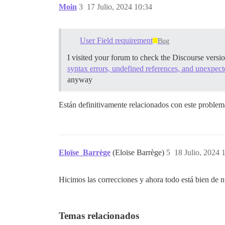
Moin
3
17 Julio, 2024 10:34
User Field requirement
Bug
I visited your forum to check the Discourse versi
syntax errors, undefined references, and unexpecte
anyway
Están definitivamente relacionados con este problem
Eloïse_Barrège
(Eloïse Barrège)
5
18 Julio, 2024 
Hicimos las correcciones y ahora todo está bien de
Temas relacionados