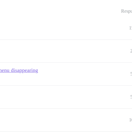
Respu
1
menu disappearing
1