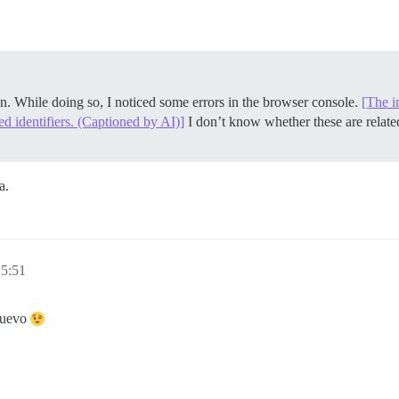
on. While doing so, I noticed some errors in the browser console.
[The i
d identifiers. (Captioned by AI)]
I don’t know whether these are relate
a.
15:51
 nuevo