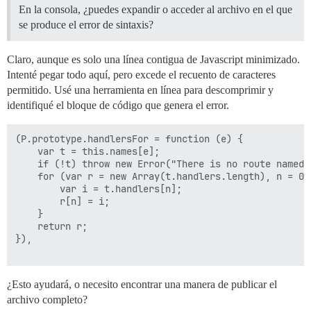
En la consola, ¿puedes expandir o acceder al archivo en el que
se produce el error de sintaxis?
Claro, aunque es solo una línea contigua de Javascript minimizado.
Intenté pegar todo aquí, pero excede el recuento de caracteres
permitido. Usé una herramienta en línea para descomprimir y
identifiqué el bloque de código que genera el error.
(P.prototype.handlersFor = function (e) {

    var t = this.names[e];

    if (!t) throw new Error("There is no route named "
    for (var r = new Array(t.handlers.length), n = 0;
        var i = t.handlers[n];

        r[n] = i;

    }

    return r;

}),

¿Esto ayudará, o necesito encontrar una manera de publicar el
archivo completo?