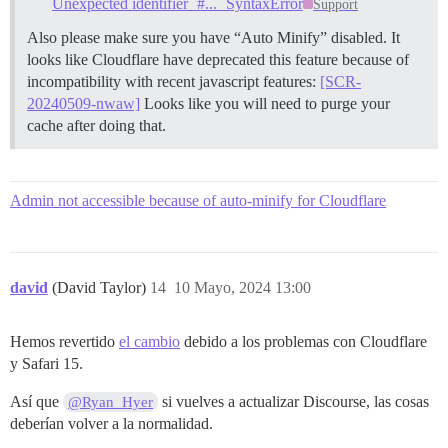
Unexpected identifier `#...` SyntaxError
Support
Also please make sure you have “Auto Minify” disabled. It
looks like Cloudflare have deprecated this feature because of
incompatibility with recent javascript features:
[SCR-
20240509-nwaw]
Looks like you will need to purge your
cache after doing that.
Admin not accessible because of auto-minify for Cloudflare
david
(David Taylor)
14
10 Mayo, 2024 13:00
Hemos revertido
el cambio
debido a los problemas con Cloudflare
y Safari 15.
Así que
si vuelves a actualizar Discourse, las cosas
@Ryan_Hyer
deberían volver a la normalidad.