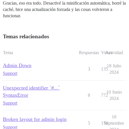
Gracias, eso era todo. Desactivé la minificación automática, borré la
caché, hice una actualización forzada y las cosas volvieron a
funcionar.
Temas relacionados
Tema
Respuestas
Vistas
Actividad
Admin Down
18 Julio
3
135
2024
Support
Unexpected identifier `#...`
10 Junio
SyntaxError
8
772
2024
Support
10
Broken layout for admin login
5
170
Septiembre
Support