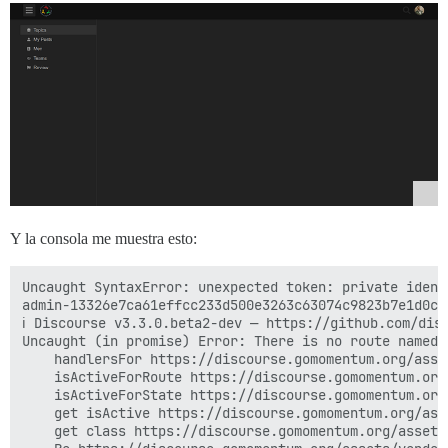
Y la consola me muestra esto:
Uncaught SyntaxError: unexpected token: private identi
admin-13326e7ca61effcc233d500e3263c63074c9823b7e1d0c1
ℹ️ Discourse v3.3.0.beta2-dev — https://github.com/dis
Uncaught (in promise) Error: There is no route named a
    handlersFor https://discourse.gomomentum.org/asse
    isActiveForRoute https://discourse.gomomentum.org
    isActiveForState https://discourse.gomomentum.org
    get isActive https://discourse.gomomentum.org/ass
    get class https://discourse.gomomentum.org/assets