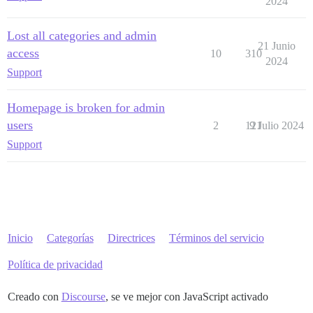
2024
Lost all categories and admin
21 Junio
access
10
310
2024
Support
Homepage is broken for admin
users
2
121
9 Julio 2024
Support
Inicio
Categorías
Directrices
Términos del servicio
Política de privacidad
Creado con
Discourse
, se ve mejor con JavaScript activado