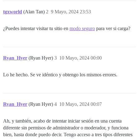
    _renderRoot https://discourse.gomomentum.org/asse
    _appendDefinition https://discourse.gomomentum.or
tgxworld
(Alan Tan)
2
9 Mayo, 2024 23:53
    appendOutletView https://discourse.gomomentum.org
    invoke https://discourse.gomomentum.org/assets/ve
    flush https://discourse.gomomentum.org/assets/ven
¿Puedes intentar visitar tu sitio en
modo seguro
para ver si carga?
    flush https://discourse.gomomentum.org/assets/ven
    _end https://discourse.gomomentum.org/assets/vend
    _boundAutorunEnd https://discourse.gomomentum.org
Ryan_Hyer
(Ryan Hyer)
3
10 Mayo, 2024 00:00
Lo he hecho. Se ve idéntico y obtengo los mismos errores.
Ryan_Hyer
(Ryan Hyer)
4
10 Mayo, 2024 00:07
Ah, y también, acabo de intentar iniciar sesión en una cuenta
diferente sin permisos de administrador o moderador, y funciona
bien, hasta donde puedo decir. Tengo acceso a tres tipos diferentes