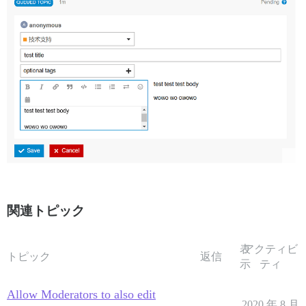
関連トピック
表
アクティビ
トピック
返信
示
ティ
Allow Moderators to also edit
2020 年 8 月