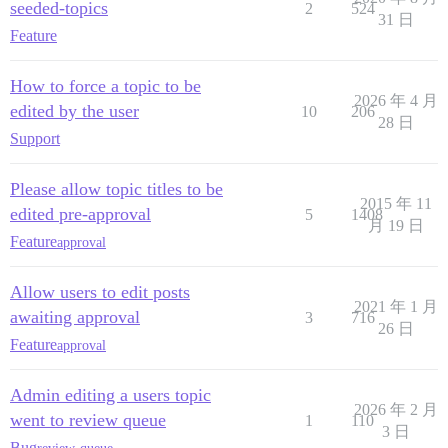
seeded-topics
2
524
31 日
Feature
How to force a topic to be
2026 年 4 月
edited by the user
10
206
28 日
Support
Please allow topic titles to be
2015 年 11
edited pre-approval
5
1408
月 19 日
Feature
approval
Allow users to edit posts
2021 年 1 月
awaiting approval
3
716
26 日
Feature
approval
Admin editing a users topic
2026 年 2 月
went to review queue
1
110
3 日
Bug