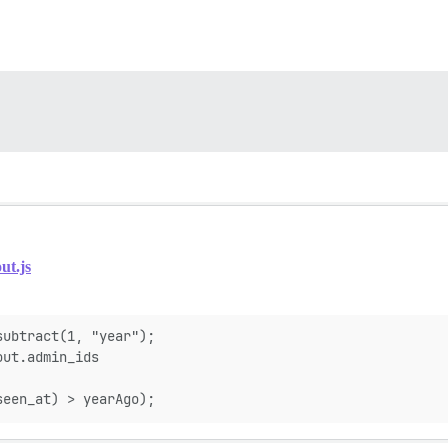
ut.js
subtract(1, "year");
out.admin_ids
seen_at) > yearAgo);