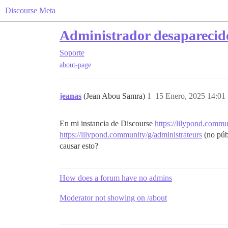
Discourse Meta
Administrador desaparecido
Soporte
about-page
jeanas
(Jean Abou Samra)
1
15 Enero, 2025 14:01
En mi instancia de Discourse
https://lilypond.commu
https://lilypond.community/g/administrateurs
(no públ
causar esto?
How does a forum have no admins
Moderator not showing on /about