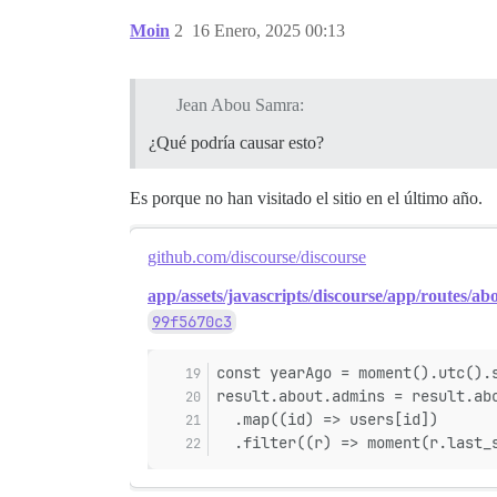
Moin
2
16 Enero, 2025 00:13
Jean Abou Samra:
¿Qué podría causar esto?
Es porque no han visitado el sitio en el último año.
github.com/discourse/discourse
app/assets/javascripts/discourse/app/routes/abo
99f5670c3
const yearAgo = moment().utc().
result.about.admins = result.ab
  .map((id) => users[id])
  .filter((r) => moment(r.last_