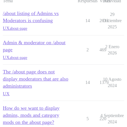
Tema
Respuestas
Vistas
Actividad
/about listing of Admins vs
29
Moderators is confusing
14
2613
Diciembre
2025
UX
about-page
Admin & moderator on /about
2 Enero
page
2
469
2026
UX
about-page
The /about page does not
display moderators that are also
10 Agosto
14
1379
administrators
2024
UX
How do we want to display
admins, mods and category
4 Septiembre
5
220
mods on the about page?
2024