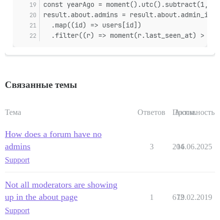
const yearAgo = moment().utc().subtract(1, "y
result.about.admins = result.about.admin_ids
  .map((id) => users[id])
  .filter((r) => moment(r.last_seen_at) > yea
Связанные темы
Тема
Ответов
Просм.
Активность
How does a forum have no
admins
3
204
16.06.2025
Support
Not all moderators are showing
up in the about page
1
672
19.02.2019
Support