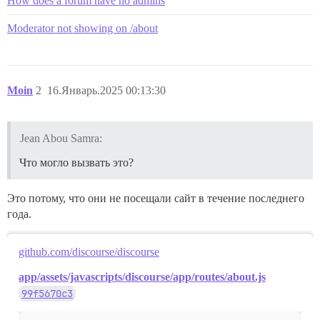
How does a forum have no admins
Moderator not showing on /about
Moin
2
16.Январь.2025 00:13:30
Jean Abou Samra:
Что могло вызвать это?
Это потому, что они не посещали сайт в течение последнего
года.
github.com/discourse/discourse
app/assets/javascripts/discourse/app/routes/about.js
99f5670c3