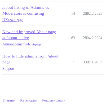
/about listing of Admins vs
Moderators is confusing
14
2612
29.12.2025
UX
about-page
New and improved About page
at /about is live
63
2804
31.12.2024
Announcements
about-page
How to hide admins from /about
page
7
3364
12.11.2017
Support
Главная
Категории
Рекомендации