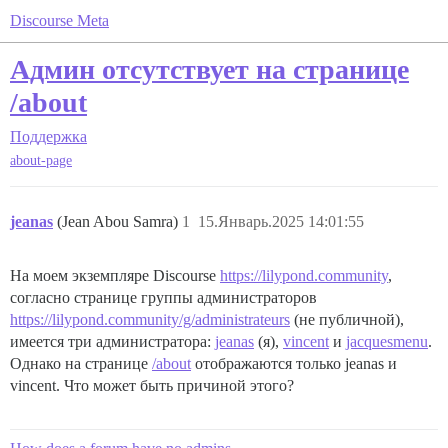
Discourse Meta
Админ отсутствует на странице
/about
Поддержка
about-page
jeanas
(Jean Abou Samra)
1
15.Январь.2025 14:01:55
На моем экземпляре Discourse
https://lilypond.community
,
согласно странице группы администраторов
https://lilypond.community/g/administrateurs
(не публичной),
имеется три администратора:
jeanas
(я),
vincent
и
jacquesmenu
.
Однако на странице
/about
отображаются только jeanas и
vincent. Что может быть причиной этого?