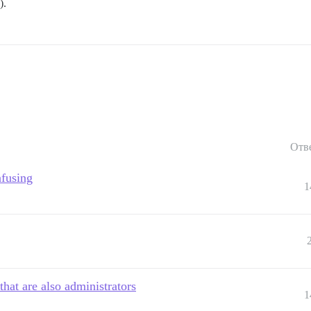
).
Отв
nfusing
1
hat are also administrators
1