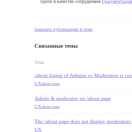
групп в качестве сотрудников (
документация
показать публикацию в теме
Связанные темы
Тема
/about listing of Admins vs Moderators is co
UX
about-page
Admin & moderator on /about page
UX
about-page
The /about page does not display moderators t
UX