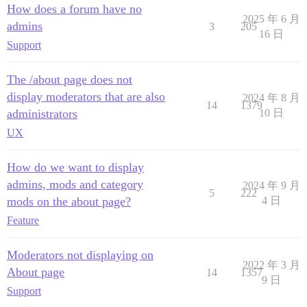
How does a forum have no
2025 年 6 月
admins
3
205
16 日
Support
The /about page does not
display moderators that are also
2024 年 8 月
14
1379
administrators
10 日
UX
How do we want to display
admins, mods and category
2024 年 9 月
5
222
mods on the about page?
4 日
Feature
Moderators not displaying on
2022 年 3 月
About page
14
1357
9 日
Support