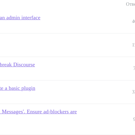
Отв
an admin interface
4
1
 break Discourse
e a basic plugin
3
d Messages'. Ensure ad-blockers are