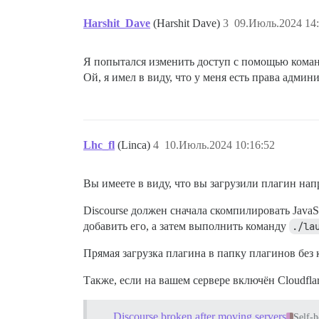
Harshit_Dave
(Harshit Dave)
3
09.Июль.2024 14:
Я попытался изменить доступ с помощью команды 
Ой, я имел в виду, что у меня есть права админи
Lhc_fl
(Linca)
4
10.Июль.2024 10:16:52
Вы имеете в виду, что вы загрузили плагин нап
Discourse должен сначала скомпилировать JavaS
добавить его, а затем выполнить команду
./la
Прямая загрузка плагина в папку плагинов без
Также, если на вашем сервере включён Cloudfl
Discourse broken after moving servers
Self-h