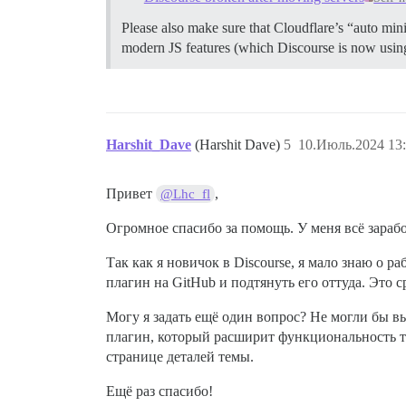
Please also make sure that Cloudflare’s “auto min
modern JS features (which Discourse is now usin
Harshit_Dave
(Harshit Dave)
5
10.Июль.2024 13:
Привет
,
@Lhc_fl
Огромное спасибо за помощь. У меня всё зараб
Так как я новичок в Discourse, я мало знаю о р
плагин на GitHub и подтянуть его оттуда. Это с
Могу я задать ещё один вопрос? Не могли бы вы
плагин, который расширит функциональность те
странице деталей темы.
Ещё раз спасибо!