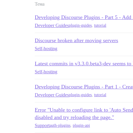
Тема
Developing Discourse Plugins - Part 5 - Add 
Developer Guides
plugin-guides
,
tutorial
Discourse broken after moving servers
Self-hosting
Latest commits in v3.3.0.beta3-dev seems to
Self-hosting
Developing Discourse Plugins - Part 1 - Creat
Developer Guides
plugin-guides
,
tutorial
Error "Unable to configure link to 'Auto Sen
disabled and try reloading the page."
Support
auth-plugins
,
plugin-api