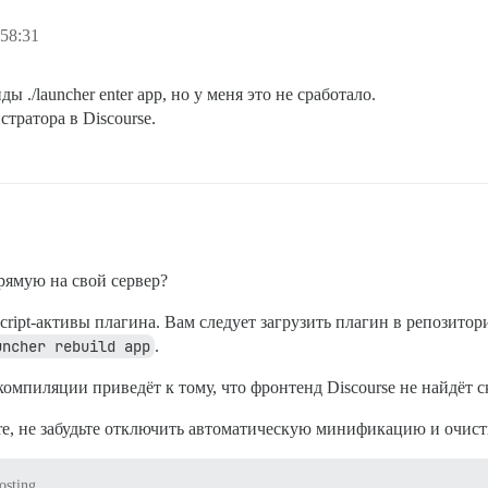
58:31
./launcher enter app, но у меня это не сработало.
стратора в Discourse.
рямую на свой сервер?
cript-активы плагина. Вам следует загрузить плагин в репозитор
uncher rebuild app
.
 компиляции приведёт к тому, что фронтенд Discourse не найдё
are, не забудьте отключить автоматическую минификацию и очист
osting