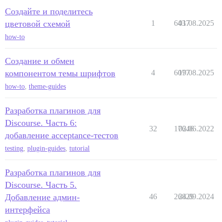
Создайте и поделитесь
цветовой схемой
1
6437
01.08.2025
how-to
Создание и обмен
компонентом темы шрифтов
4
6077
19.08.2025
how-to
,
theme-guides
Разработка плагинов для
Discourse. Часть 6:
32
17646
02.06.2022
добавление acceptance-тестов
testing
,
plugin-guides
,
tutorial
Разработка плагинов для
Discourse. Часть 5.
Добавление админ-
46
26829
24.09.2024
интерфейса