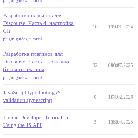
plugin-guides
,
tutorial
Разработка плагинов для
Discourse. Часть 4: настройка
10
13222
30.01.2024
Git
plugin-guides
,
tutorial
Разработка плагинов для
Discourse. Часть 1: создание
32
83640
08.07.2025
базового плагина
plugin-guides
,
tutorial
JavaScript type hinting &
0
177
04.02.2026
validation (typescript)
Theme Developer Tutorial: 6.
3
1051
14.04.2025
Using the JS API