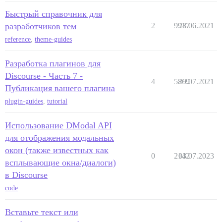
Быстрый справочник для
разработчиков тем
2
9917
28.06.2021
reference
,
theme-guides
Разработка плагинов для
Discourse - Часть 7 -
4
5869
29.07.2021
Публикация вашего плагина
plugin-guides
,
tutorial
Использование DModal API
для отображения модальных
окон (также известных как
0
2142
03.07.2023
всплывающие окна/диалоги)
в Discourse
code
Вставьте текст или