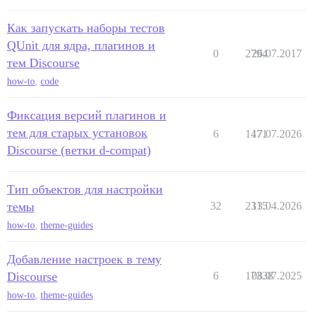
Как запускать наборы тестов
QUnit для ядра, плагинов и
0
2794
26.07.2017
тем Discourse
how-to
,
code
Фиксация версий плагинов и
тем для старых установок
6
1471
17.07.2026
Discourse (ветки d-compat)
Тип объектов для настройки
темы
32
2315
13.04.2026
how-to
,
theme-guides
Добавление настроек в тему
Discourse
6
17338
08.07.2025
how-to
,
theme-guides