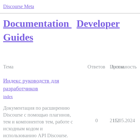
Discourse Meta
Documentation
Developer
Guides
Тема
Ответов
Просм.
Активность
Индекс руководств для
разработчиков
index
Документация по расширению
Discourse с помощью плагинов,
0
2112
15.05.2024
тем и компонентов тем, работе с
исходным кодом и
использованию API Discourse.