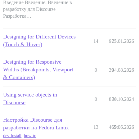
Введение Введение: Введение в
разработку для Discourse
Разработка…
Designing for Different Devices
14
971
25.01.2026
(Touch & Hover)
Designing for Responsive
Widths (Breakpoints, Viewport
0
39
04.08.2026
& Containers)
Using service objects in
0
871
30.10.2024
Discourse
Настройка Discourse для
разработки на Fedora Linux
13
4654
19.06.2026
dev-install
,
how-to