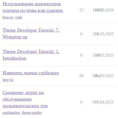
Использование коннекторов
плагина из темы или плагина
12
18882
14.10.2024
how-to
,
code
Theme Developer Tutorial: 7.
0
316
18.03.2025
Wrapping up
Theme Developer Tutorial: 1.
0
1499
18.03.2025
Introduction
Изменить значки глобально
26
9962
05.10.2025
how-to
Снижение затрат на
обслуживание
0
915
11.04.2023
пользовательских тем
explanation
,
theme-guides