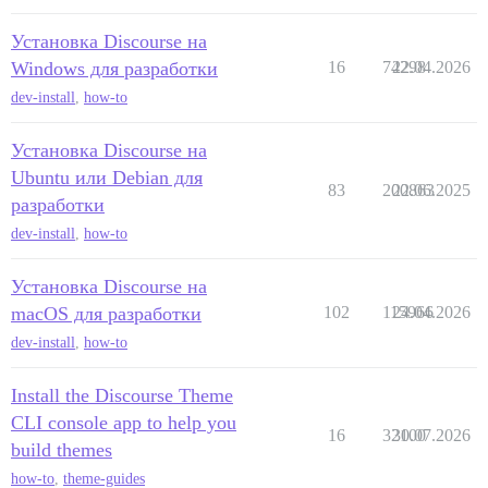
Установка Discourse на
Windows для разработки
16
74298
22.04.2026
dev-install
,
how-to
Установка Discourse на
Ubuntu или Debian для
83
200863
22.06.2025
разработки
dev-install
,
how-to
Установка Discourse на
macOS для разработки
102
115966
24.04.2026
dev-install
,
how-to
Install the Discourse Theme
CLI console app to help you
16
32100
30.07.2026
build themes
how-to
,
theme-guides