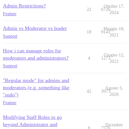
Admin Restrictions?
Ottobre 17,
22
6726
2024
Feature
Admin vs Moderator vs leader
Maggio 18,
18
9141
2021
Support
How i can manage roles for
Giugno 12,
moderators and administrators?
4
1273
2022
Support
"Regular mode" for admins and
moderators (e.g. something like
Agosto 5,
42
3973
"sudo")
2026
Feature
Modifying Staff Roles to go
beyond Administrator and
Dicembre
8
7576