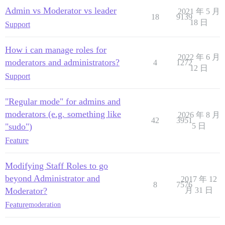
Admin vs Moderator vs leader
2021 年 5 月
18
9139
18 日
Support
How i can manage roles for
2022 年 6 月
moderators and administrators?
4
1272
12 日
Support
"Regular mode" for admins and
moderators (e.g. something like
2026 年 8 月
42
3951
"sudo")
5 日
Feature
Modifying Staff Roles to go
beyond Administrator and
2017 年 12
8
7576
Moderator?
月 31 日
Feature
moderation