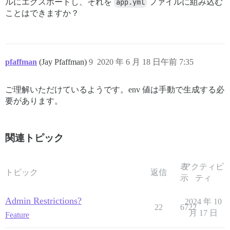
ルにエクスポートし、それを
app.yml
ファイルに組み込む
ことはできますか？
pfaffman
(Jay Pfaffman)
9
2020 年 6 月 18 日午前 7:35
ご理解いただけているようです。env 値は手動で生成する必
要があります。
関連トピック
表
アクティビ
トピック
返信
示
ティ
Admin Restrictions?
2024 年 10
22
6722
月 17 日
Feature