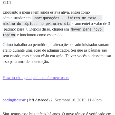
EDIT
Enquanto a mensagem ainda estava ativa, entrei como
administrador em
Configurações - Limites de taxa - 
máximo de tópicos no primeiro dia
e aumentei o valor de 3
(padrão) para 7. Depois disso, cliquei em
Mover para novo 
tópico
e funcionou como esperado.
Ótimo trabalho ao permitir que alterações de administrador surtam
efeito durante uma ação de administrador. Sei que as páginas são
sem estado, mas é bom vê-lo em ação. Talvez vocês pudessem usar
isso para uma demonstração.
How to change topic limits for new users
codinghorror
(Jeff Atwood)
2
Setembro 18, 2019, 11:48pm
Sim, temos esse bug infeliz há anos. O novo tópico é verificado em