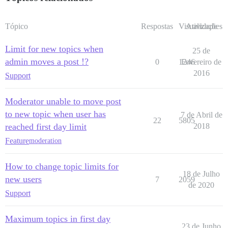
Tópico
Respostas
Visualizações
Atividade
Limit for new topics when
25 de
admin moves a post !?
0
1246
Fevereiro de
2016
Support
Moderator unable to move post
to new topic when user has
7 de Abril de
22
5805
reached first day limit
2018
Feature
moderation
How to change topic limits for
18 de Julho
new users
7
2059
de 2020
Support
Maximum topics in first day
23 de Junho