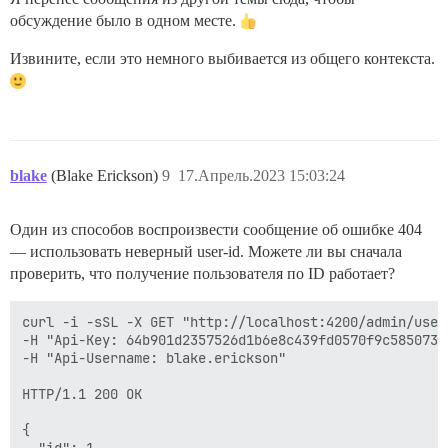
обсуждение было в одном месте.
Извините, если это немного выбивается из общего контекста.
blake
(Blake Erickson)
9
17.Апрель.2023 15:03:24
Один из способов воспроизвести сообщение об ошибке 404
— использовать неверный user-id. Можете ли вы сначала
проверить, что получение пользователя по ID работает?
curl -i -sSL -X GET "http://localhost:4200/admin/users
-H "Api-Key: 64b901d2357526d1b6e8c439fd0570f9c585073e
-H "Api-Username: blake.erickson" 

HTTP/1.1 200 OK

{
