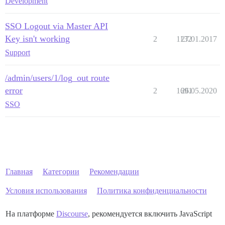
Development
SSO Logout via Master API
Key isn't working
2
1132
27.01.2017
Support
/admin/users/1/log_out route
error
2
1691
26.05.2020
SSO
Главная
Категории
Рекомендации
Условия использования
Политика конфиденциальности
На платформе
Discourse
, рекомендуется включить JavaScript