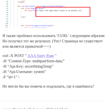
Я также пробовал использовать ‘CURL’ следующим образом:
Но получил тот же результат. (Упс! Страница не существует
или является приватной~~~)
curl -X POST "
AAA Sorry Page
"
-H “Content-Type: multipart/form-data;”
-H “Api-Key: secretStringTemp”
-H “Api-Username: system”
-F “id=1” \
Не могли бы вы помочь и подсказать, где я ошибаюсь?