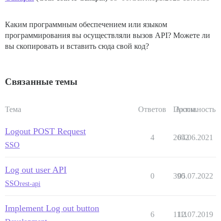
Каким программным обеспечением или языком
программирования вы осуществляли вызов API? Можете ли
вы скопировать и вставить сюда свой код?
Связанные темы
Тема
Ответов
Просм.
Активность
Logout POST Request
4
2652
04.06.2021
SSO
Log out user API
0
390
05.07.2022
SSO
rest-api
Implement Log out button
6
1111
12.07.2019