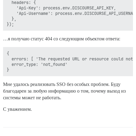
  headers: {

    'Api-Key': process.env.DISCOURSE_API_KEY, 

    'Api-Username': process.env.DISCOURSE_API_USERNAME
  },

…я получаю статус 404 со следующим объектом ответа:
{

  errors: [ 'The requested URL or resource could not b
  error_type: 'not_found'

Мне удалось реализовать SSO без особых проблем. Буду
благодарен за любую информацию о том, почему выход из
системы может не работать.
С уважением.