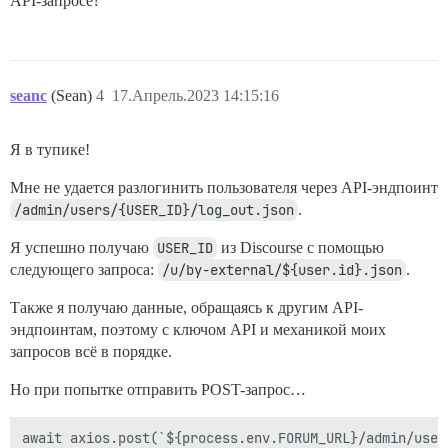
API-запросе?
seanc
(Sean)
4
17.Апрель.2023 14:15:16
Я в тупике!
Мне не удается разлогинить пользователя через API-эндпоинт
/admin/users/{USER_ID}/log_out.json
.
Я успешно получаю
USER_ID
из Discourse с помощью
следующего запроса:
/u/by-external/${user.id}.json
.
Также я получаю данные, обращаясь к другим API-
эндпоинтам, поэтому с ключом API и механикой моих
запросов всё в порядке.
Но при попытке отправить POST-запрос…
await axios.post(`${process.env.FORUM_URL}/admin/user