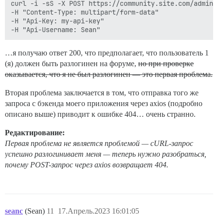
curl -i -sS -X POST https://community.site.com/admin/
-H "Content-Type: multipart/form-data" 

-H "Api-Key: my-api-key" 

…я получаю ответ 200, что предполагает, что пользователь 1
(я) должен быть разлогинен на форуме,
но при проверке
оказывается, что я не был разлогинен — это первая проблема.
Вторая проблема заключается в том, что отправка того же
запроса с бэкенда моего приложения через axios (подробно
описано выше) приводит к ошибке 404… очень странно.
Редактирование:
Первая проблема не является проблемой — cURL-запрос
успешно разлогинивает меня — теперь нужно разобраться,
почему POST-запрос через axios возвращает 404.
seanc
(Sean)
11
17.Апрель.2023 16:01:05