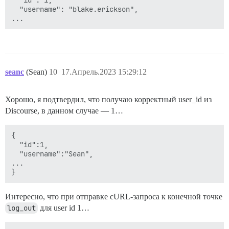
  "id": 1,

  "username": "blake.erickson",

seanc
(Sean)
10
17.Апрель.2023 15:29:12
Хорошо, я подтвердил, что получаю корректный user_id из
Discourse, в данном случае — 1…
{

  "id":1,

  "username":"Sean",

...

Интересно, что при отправке cURL-запроса к конечной точке
log_out
для user id 1…