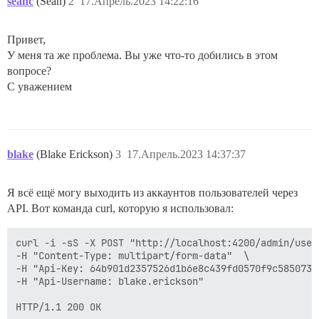
seanc
(Sean)
2
17.Апрель.2023 14:22:16
Привет,
У меня та же проблема. Вы уже что-то добились в этом
вопросе?
С уважением
blake
(Blake Erickson)
3
17.Апрель.2023 14:37:37
Я всё ещё могу выходить из аккаунтов пользователей через
API. Вот команда curl, которую я использовал:
curl -i -sS -X POST "http://localhost:4200/admin/user
-H "Content-Type: multipart/form-data"  \

-H "Api-Key: 64b901d2357526d1b6e8c439fd0570f9c585073e
-H "Api-Username: blake.erickson" 

HTTP/1.1 200 OK
