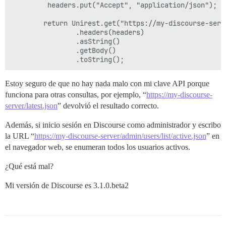
		 headers.put("Accept", "application/json");

		return Unirest.get("https://my-discourse-server/admin/users/list/active.json")

				.headers(headers)

				.asString()

				.getBody()

Estoy seguro de que no hay nada malo con mi clave API porque
funciona para otras consultas, por ejemplo, “
https://my-discourse-
server/latest.json
” devolvió el resultado correcto.
Además, si inicio sesión en Discourse como administrador y escribo
la URL “
https://my-discourse-server/admin/users/list/active.json
” en
el navegador web, se enumeran todos los usuarios activos.
¿Qué está mal?
Mi versión de Discourse es 3.1.0.beta2