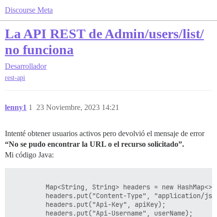
Discourse Meta
La API REST de Admin/users/list/
no funciona
Desarrollador
rest-api
lenny1
1
23 Noviembre, 2023 14:21
Intenté obtener usuarios activos pero devolvió el mensaje de error
“No se pudo encontrar la URL o el recurso solicitado”.
Mi código Java:
	     Map<String, String> headers = new HashMap<>();

	     headers.put("Content-Type", "application/json");

	     headers.put("Api-Key", apiKey);

	     headers.put("Api-Username", userName);
