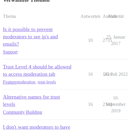
Thema
Antworten
Aufrufe
Aktivität
Is it possible to prevent
moderators to see ip's and
25. Januar
10
2735
emails?
2017
Support
Trust Level 4 should be allowed
to access moderation tab
16
1416
26. Juli 2022
Feature
moderation
,
trust-levels
Alternative names for trust
10.
levels
16
2340
September
2019
Community Building
I don't want moderators to have