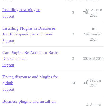
Installing new plugins
18. August
3
788
2023
Support
Installing Plugins in Discourse
10.
101 for super-super dummies
2
244
September
2024
Support
Can Plugins Be Added To Basic
Docker Install
3
3072
24. Mai 2015
Support
Trying discourse and plugins for
5. Februar
github
14
302
2025
Support
Business plugins and install on-
4. August