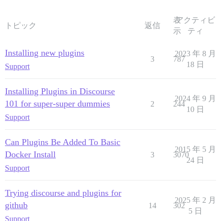
表
アクティビ
トピック
返信
示
ティ
Installing new plugins
2023 年 8 月
3
787
18 日
Support
Installing Plugins in Discourse
2024 年 9 月
101 for super-super dummies
2
244
10 日
Support
Can Plugins Be Added To Basic
2015 年 5 月
Docker Install
3
3070
24 日
Support
Trying discourse and plugins for
2025 年 2 月
github
14
302
5 日
Support