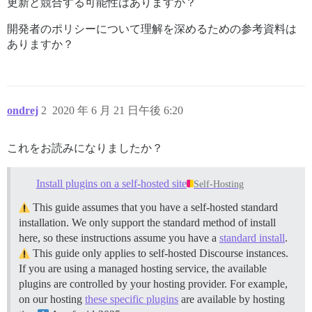
更新と競合する可能性はありますか？
開発者のポリシーについて理解を深めるための参考資料は
ありますか？
ondrej
2
2020 年 6 月 21 日午後 6:20
これをお読みになりましたか？
Install plugins on a self-hosted site
Self-Hosting
This guide assumes that you have a self-hosted standard
installation. We only support the standard method of install
here, so these instructions assume you have a
standard install
.
This guide only applies to self-hosted Discourse instances.
If you are using a managed hosting service, the available
plugins are controlled by your hosting provider. For example,
on our hosting
these specific plugins
are available by hosting