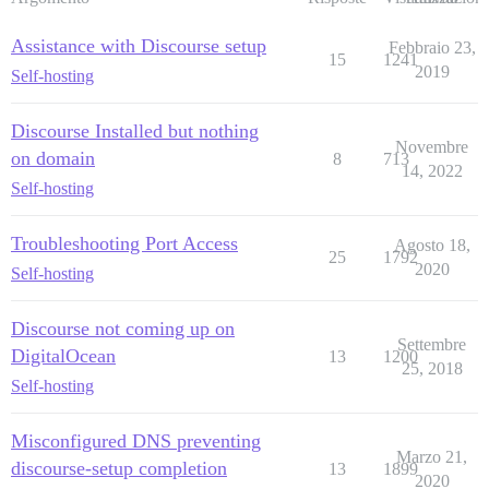
Assistance with Discourse setup
Febbraio 23,
15
1241
2019
Self-hosting
Discourse Installed but nothing
Novembre
on domain
8
713
14, 2022
Self-hosting
Troubleshooting Port Access
Agosto 18,
25
1792
2020
Self-hosting
Discourse not coming up on
Settembre
DigitalOcean
13
1200
25, 2018
Self-hosting
Misconfigured DNS preventing
Marzo 21,
discourse-setup completion
13
1899
2020