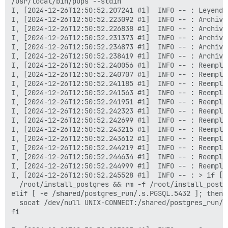
/usr/local/bin/pups --stdin
I, [2024-12-26T12:50:52.207241 #1]  INFO -- : Leyendo desde stdin
I, [2024-12-26T12:50:52.223092 #1]  INFO -- : Archivo > /etc/service/postgres/run  chmod: +x  chown:
I, [2024-12-26T12:50:52.226838 #1]  INFO -- : Archivo > /etc/service/postgres/log/run  chmod: +x  chown:
I, [2024-12-26T12:50:52.231373 #1]  INFO -- : Archivo > /etc/runit/3.d/99-postgres  chmod: +x  chown:
I, [2024-12-26T12:50:52.234873 #1]  INFO -- : Archivo > /root/install_postgres  chmod: +x  chown:
I, [2024-12-26T12:50:52.238419 #1]  INFO -- : Archivo > /root/upgrade_postgres  chmod: +x  chown:
I, [2024-12-26T12:50:52.240056 #1]  INFO -- : Reemplazando data_directory = '/var/lib/postgresql/13/main' con data_directory = '/shared/postgres_data' en /etc/postgresql/13/main/postgresql.conf
I, [2024-12-26T12:50:52.240707 #1]  INFO -- : Reemplazando (?-mix:#?listen_addresses *=.*) con listen_addresses = '*' en /etc/postgresql/13/main/postgresql.conf
I, [2024-12-26T12:50:52.241185 #1]  INFO -- : Reemplazando (?-mix:#?synchronous_commit *=.*) con synchronous_commit = $db_synchronous_commit en /etc/postgresql/13/main/postgresql.conf
I, [2024-12-26T12:50:52.241563 #1]  INFO -- : Reemplazando (?-mix:#?shared_buffers *=.*) con shared_buffers = $db_shared_buffers en /etc/postgresql/13/main/postgresql.conf
I, [2024-12-26T12:50:52.241951 #1]  INFO -- : Reemplazando (?-mix:#?work_mem *=.*) con work_mem = $db_work_mem en /etc/postgresql/13/main/postgresql.conf
I, [2024-12-26T12:50:52.242323 #1]  INFO -- : Reemplazando (?-mix:#?default_text_search_config *=.*) con default_text_search_config = '$db_default_text_search_config' en /etc/postgresql/13/main/postgresql.conf
I, [2024-12-26T12:50:52.242699 #1]  INFO -- : Reemplazando (?-mix:#?checkpoint_segments *=.*) con checkpoint_segments = $db_checkpoint_segments en /etc/postgresql/13/main/postgresql.conf
I, [2024-12-26T12:50:52.243215 #1]  INFO -- : Reemplazando (?-mix:#?logging_collector *=.*) con logging_collector = $db_logging_collector en /etc/postgresql/13/main/postgresql.conf
I, [2024-12-26T12:50:52.243612 #1]  INFO -- : Reemplazando (?-mix:#?log_min_duration_statement *=.*) con log_min_duration_statement = $db_log_min_duration_statement en /etc/postgresql/13/main/postgresql.conf
I, [2024-12-26T12:50:52.244219 #1]  INFO -- : Reemplazando (?-mix:^#local +replication +postgres +peer$) con local replication postgres  peer en /etc/postgresql/13/main/pg_hba.conf
I, [2024-12-26T12:50:52.244634 #1]  INFO -- : Reemplazando (?-mix:^host.*all.*all.*127.*$) con host all all 0.0.0.0/0 md5 en /etc/postgresql/13/main/pg_hba.conf
I, [2024-12-26T12:50:52.244999 #1]  INFO -- : Reemplazando (?-mix:^host.*all.*all.*::1\/128.*$) con host all all ::/0 md5 en /etc/postgresql/13/main/pg_hba.conf
I, [2024-12-26T12:50:52.245528 #1]  INFO -- : > if [ -f /root/install_postgres ]; then
  /root/install_postgres && rm -f /root/install_postgres
elif [ -e /shared/postgres_run/.s.PGSQL.5432 ]; then
  socat /dev/null UNIX-CONNECT:/shared/postgres_run/.s.PGSQL.5432 || exit 0 && echo postgres ya está en ejecución, detener contenedor ; exit 1
fi

I, [2024-12-26T12:50:58.805083 #1]  INFO -- : Generando locales (esto puede tardar un poco)...
  en_US.UTF-8... hecho
Generación completa.

I, [2024-12-26T12:50:58.805434 #1]  INFO -- : > HOME=/var/lib/postgresql USER=postgres exec chpst -u postgres:postgres:ssl-cert -U postgres:postgres:ssl-cert /usr/lib/postgresql/13/bin/postmaster -D /etc/postgresql/13/main
I, [2024-12-26T12:50:58.812375 #1]  INFO -- : Archivo > /usr/local/bin/create_db  chmod: +x  chown:
I, [2024-12-26T12:50:58.818965 #1]  INFO -- : Archivo > /var/lib/postgresql/take-database-backup  chmod: +x  chown: postgres:postgres
I, [2024-12-26T12:50:58.823036 #1]  INFO -- : Archivo > /var/spool/cron/crontabs/postgres  chmod:   chown:
I, [2024-12-26T12:50:58.823281 #1]  INFO -- : > sleep 5
2024-12-26 12:50:58.899 GMT [39] LOG:  omitiendo archivo de configuración faltante "/shared/postgres_data/postgresql.auto.conf"
2024-12-26 12:50:58.903 UTC [39] FATAL:  el directorio de datos "/shared/postgres_data" tiene permisos incorrectos
2024-12-26 12:50:58.903 UTC [39] SUGERENCIA:  El servidor debe iniciarse por el usuario que posee el directorio de datos.
I, [2024-12-26T12:51:03.826002 #1]  INFO -- :
I, [2024-12-26T12:51:03.826212 #1]  INFO -- : > /usr/local/bin/create_db
createdb: error: no se pudo conectar a la base de datos template1: la conexión al servidor en el socket "/var/run/postgresql/.s.PGSQL.5432" falló: No existe el archivo o directorio
        ¿El servidor está ejecutándose localmente y aceptando conexiones en ese socket?
psql: error: la conexión al servidor en el socket "/var/run/postgresql/.s.PGSQL.5432" falló: No existe el archivo o directorio
        ¿El servidor está ejecutándose localmente y aceptando conexiones en ese socket?
psql: error: la conexión al servidor en el socket "/var/run/postgresql/.s.PGSQL.5432" falló: No existe el archivo o directorio
        ¿El servidor está ejecutándose localmente y aceptando conexiones en ese socket?
psql: error: la conexión al servidor en el socket "/var/run/postgresql/.s.PGSQL.5432" falló: No existe el archivo o directorio
        ¿El servidor está ejecutándose localmente y aceptando conexiones en ese socket?
psql: error: la conexión al servidor en el socket "/var/run/postgresql/.s.PGSQL.5432" falló: No existe el archivo o directorio
        ¿El servidor está ejecutándose localmente y aceptando conexiones en ese socket?
psql: error: la conexión al servidor en el socket "/var/run/postgresql/.s.PGSQL.5432" falló: No existe el archivo o directorio
        ¿El servidor está ejecutándose localmente y aceptando conexiones en ese socket?
psql: error: la conexión al servidor en el socket "/var/run/postgresql/.s.PGSQL.5432" falló: No existe el archivo o directorio
        ¿El servidor está ejecutándose localmente y aceptando conexiones en ese socket?
psql: error: la conexión al servidor en el socket "/var/run/postgresql/.s.PGSQL.5432" falló: No existe el archivo o directorio
        ¿El servidor está ejecutándose localmente y aceptando conexiones en ese socket?
psql: error: la conexión al servidor en el socket "/var/run/postgresql/.s.PGSQL.5432" falló: No existe el archivo o directorio
        ¿El servidor está ejecutándose localmente y aceptando conexiones en ese socket?
psql: error: la conexión al servidor en el socket "/var/run/postgresql/.s.PGSQL.5432" falló: No existe el archivo o directorio
        ¿El servidor está ejecutándose localmente y aceptando conexiones en ese socket?
psql: error: la conexión al servidor en el socket "/var/run/postgresql/.s.PGSQL.5432" falló: No existe el archivo o directorio
        ¿El servidor está ejecutándose localmente y aceptando conexiones en ese socket?
psql: error: la conexión al servidor en el socket "/var/run/postgresql/.s.PGSQL.5432" falló: No existe el archivo o directorio
        ¿El servidor está ejecutándose localmente y aceptando conexiones en ese socket?
psql: error: la conexión al servidor en el socket "/var/run/postgresql/.s.PGSQL.5432" falló: No existe el archivo o directorio
        ¿El servidor está ejecutándose localmente y aceptando conexiones en ese socket?
psql: error: la conexión al servidor en el socket "/var/run/postgresql/.s.PGSQL.5432" falló: No existe el archivo o directorio
        ¿El servidor está ejecutándose localmente y aceptando conexiones en ese socket?
I, [2024-12-26T12:51:04.472673 #1]  INFO -- :
I, [2024-12-26T12:51:04.472805 #1]  INFO -- : > echo postgres instalado!
I, [2024-12-26T12:51:04.474368 #1]  INFO -- : postgres instalado!

I, [2024-12-26T12:51:04.479147 #1]  INFO -- : Archivo > /etc/service/redis/run  chmod: +x  chown:
I, [2024-12-26T12:51:04.483492 #1]  INFO -- : Archivo > /etc/service/redis/log/run  chmod: +x  chown:
I, [2024-12-26T12:51:04.487637 #1]  INFO -- : Archivo > /etc/runit/3.d/10-redis  chmod: +x  chown:
I, [2024-12-26T12:51:04.488582 #1]  INFO -- : Reemplazando daemonize yes con  en /etc/redis/redis.conf
I, [2024-12-26T12:51:04.489262 #1]  INFO -- : Reemplazando (?-mix:^pidfile.*$) con  en /etc/redis/redis.conf
I, [2024-12-26T12:51:04.489751 #1]  INFO -- : > install -d -m 0755 -o redis -g redis /shared/redis_data
I, [2024-12-26T12:51:04.493498 #1]  INFO -- :
I, [2024-12-26T12:51:04.493959 #1]  INFO -- : Reemplazando (?-mix:^logfile.*$) con logfile "" en /etc/redis/redis.conf
I, [2024-12-26T12:51:04.494534 #1]  INFO -- : Reemplazando (?-mix:^bind .*$) con  en /etc/redis/redis.conf
I, [2024-12-26T12:51:04.495122 #1]  INFO -- : Reemplazando (?-mix:^dir .*$) con dir /shared/redis_data en /etc/redis/redis.conf
I, [2024-12-26T12:51:04.495772 #1]  INFO -- : Reemplazando (?-mix:^protected-mode yes) con protected-mode no en /etc/redis/redis.conf
I, [2024-12-26T12:51:04.496298 #1]  INFO -- : Reemplazando # io-threads 4 con io-threads $redis_io_threads en /etc/redis/redis.conf
I, [2024-12-26T12:51:04.496781 #1]  INFO -- : > echo redis instalado
I, [2024-12-26T12:51:04.498507 #1]  INFO -- : redis instalado

I, [2024-12-26T12:51:04.498696 #1]  INFO -- : > cat /etc/redis/redis.conf | grep logfile
I, [2024-12-26T12:51:04.502939 #1]  INFO -- : logfile ""

I, [2024-12-26T12:51:04.503105 #1]  INFO -- : > exec chpst -u redis -U redis /usr/bin/redis-server /etc/redis/redis.conf
I, [2024-12-26T12:51:04.504381 #1]  INFO -- : > sleep 10
87:C 26 dic 2024 12:51:04.522 # oO0OoO0OoO0Oo Redis está iniciando oO0OoO0OoO0Oo
87:C 26 dic 2024 12:51:04.522 # Versión de Redis=7.0.7, bits=64, commit=00000000, modificado=0, pid=87, acaba de iniciar
87:C 26 dic 2024 12:51:04.522 # Configuración cargada
87:M 26 dic 2024 12:51:04.523 * reloj monótono: POSIX clock_gettime
87:M 26 dic 2024 12:51:04.525 * Modo de ejecución=standalone, puerto=6379.
87:M 26 dic 2024 12:51:04.525 # Servidor inicializado
87:M 26 dic 2024 12:51:04.525 # ADVERTENCIA ¡Se debe habilitar el sobrecompromiso de memoria! Sin ello, una guardado en segundo plano o replicación puede fallar bajo condiciones de baja memoria. Al estar deshabilitado, 