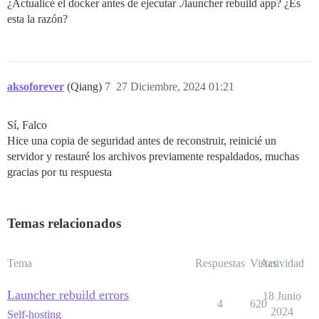
¿Actualicé el docker antes de ejecutar ./launcher rebuild app? ¿Es
esta la razón?
aksoforever
(Qiang)
7
27 Diciembre, 2024 01:21
Sí, Falco
Hice una copia de seguridad antes de reconstruir, reinicié un
servidor y restauré los archivos previamente respaldados, muchas
gracias por tu respuesta
Temas relacionados
Tema
Respuestas
Vistas
Actividad
Launcher rebuild errors
18 Junio
4
620
2024
Self-hosting