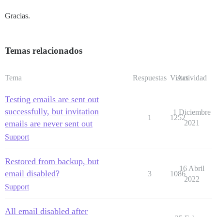
Gracias.
Temas relacionados
Tema
Respuestas
Vistas
Actividad
Testing emails are sent out
successfully, but invitation
1 Diciembre
1
1252
emails are never sent out
2021
Support
Restored from backup, but
16 Abril
email disabled?
3
1086
2022
Support
All email disabled after