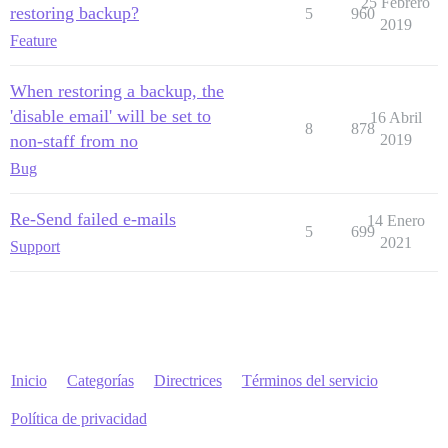
25 Febrero
restoring backup?
5
960
2019
Feature
When restoring a backup, the
'disable email' will be set to
16 Abril
8
878
non-staff from no
2019
Bug
Re-Send failed e-mails
14 Enero
5
699
2021
Support
Inicio
Categorías
Directrices
Términos del servicio
Política de privacidad