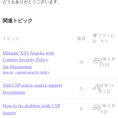
どうもありがとうございます。
関連トピック
表
アクティビ
トピック
返信
示
ティ
Mitigate XSS Attacks with
Content Security Policy
2023 年 6 月
30
25251
13 日
Site Management
how-to
,
content-security-policy
Add CSP nonce-source support
2018 年 11
11
4150
月 2 日
Development
How to fix problem with CSP
2022 年 3 月
8
6791
9 日
Support