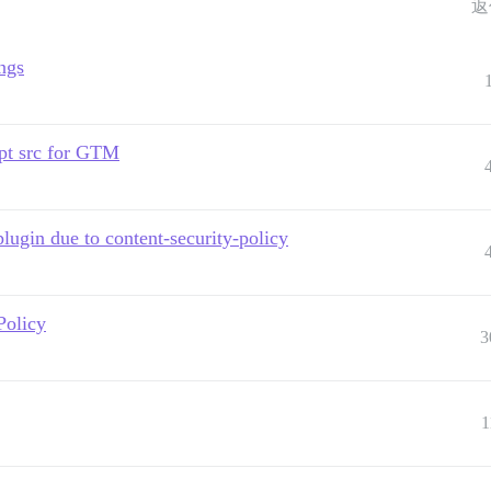
返
ngs
ipt src for GTM
plugin due to content-security-policy
Policy
3
1