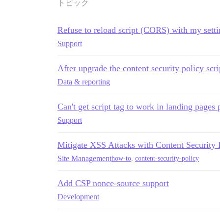
トピック
Refuse to reload script (CORS) with my setti
Support
After upgrade the content security policy scr
Data & reporting
Can't get script tag to work in landing pages 
Support
Mitigate XSS Attacks with Content Security 
Site Management
how-to
,
content-security-policy
Add CSP nonce-source support
Development