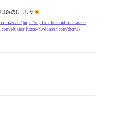
題は解決しました
.com/assets/
https://mydomain.com/brotli_asset/
n.com/plugins/
https://mydomain.com/theme-