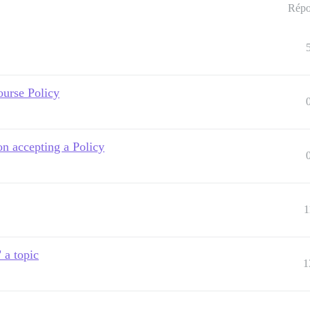
Répo
urse Policy
n accepting a Policy
1
" a topic
1