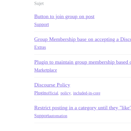
Sujet
Button to join group on post
Support
Group Membership base on accepting a Disco
Extras
Plugin to maintain group membership based o
Marketplace
Discourse Policy
Plugin
official
,
policy
,
included-in-core
Restrict posting in a category until they "like
Support
automation