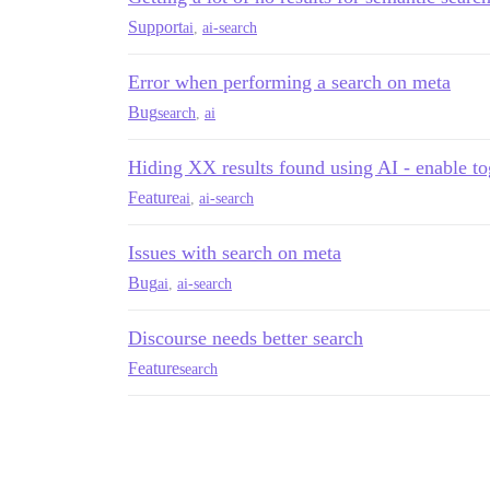
Support
ai
,
ai-search
Error when performing a search on meta
Bug
search
,
ai
Hiding XX results found using AI - enable to
Feature
ai
,
ai-search
Issues with search on meta
Bug
ai
,
ai-search
Discourse needs better search
Feature
search