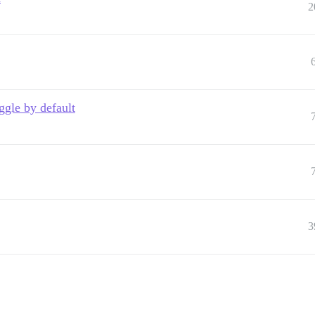
2
ggle by default
3