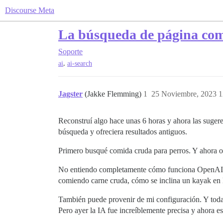
Discourse Meta
La búsqueda de página comp
Soporte
,
ai
ai-search
Jagster
(Jakke Flemming)
1
25 Noviembre, 2023 1
Reconstruí algo hace unas 6 horas y ahora las suger
búsqueda y ofreciera resultados antiguos.
Primero busqué comida cruda para perros. Y ahora obt
No entiendo completamente cómo funciona OpenAI con
comiendo carne cruda, cómo se inclina un kayak e
También puede provenir de mi configuración. Y toda
Pero ayer la IA fue increíblemente precisa y ahora e