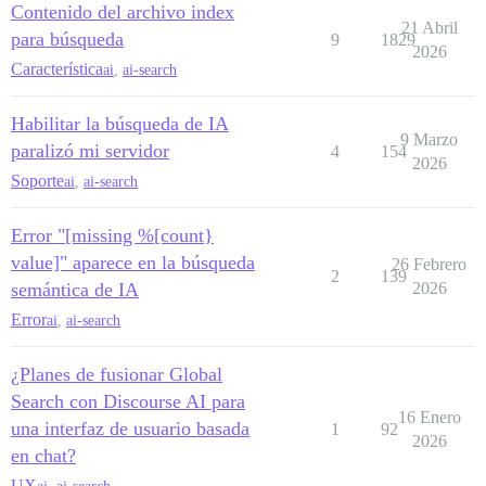
Contenido del archivo index
21 Abril
para búsqueda
9
1829
2026
Característica
ai
,
ai-search
Habilitar la búsqueda de IA
9 Marzo
paralizó mi servidor
4
154
2026
Soporte
ai
,
ai-search
Error "[missing %[count}
value]" aparece en la búsqueda
26 Febrero
2
139
semántica de IA
2026
Error
ai
,
ai-search
¿Planes de fusionar Global
Search con Discourse AI para
16 Enero
una interfaz de usuario basada
1
92
2026
en chat?
UX