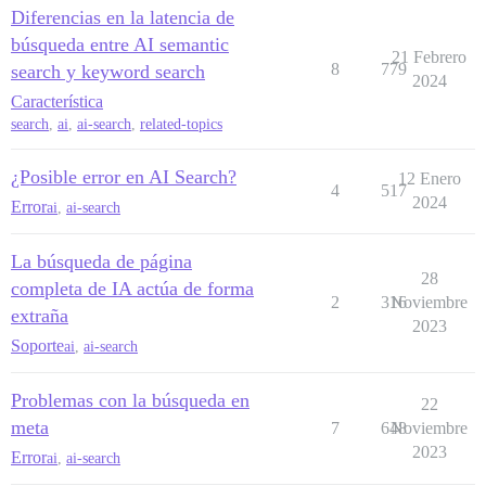
Diferencias en la latencia de
búsqueda entre AI semantic
21 Febrero
8
779
search y keyword search
2024
Característica
search
,
ai
,
ai-search
,
related-topics
¿Posible error en AI Search?
12 Enero
4
517
2024
Error
ai
,
ai-search
La búsqueda de página
28
completa de IA actúa de forma
2
316
Noviembre
extraña
2023
Soporte
ai
,
ai-search
Problemas con la búsqueda en
22
meta
7
648
Noviembre
2023
Error
ai
,
ai-search