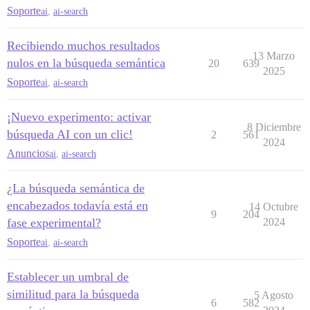
Soporte
ai
,
ai-search
Recibiendo muchos resultados
13 Marzo
nulos en la búsqueda semántica
20
639
2025
Soporte
ai
,
ai-search
¡Nuevo experimento: activar
8 Diciembre
búsqueda AI con un clic!
2
561
2024
Anuncios
ai
,
ai-search
¿La búsqueda semántica de
encabezados todavía está en
14 Octubre
9
204
fase experimental?
2024
Soporte
ai
,
ai-search
Establecer un umbral de
similitud para la búsqueda
5 Agosto
6
582