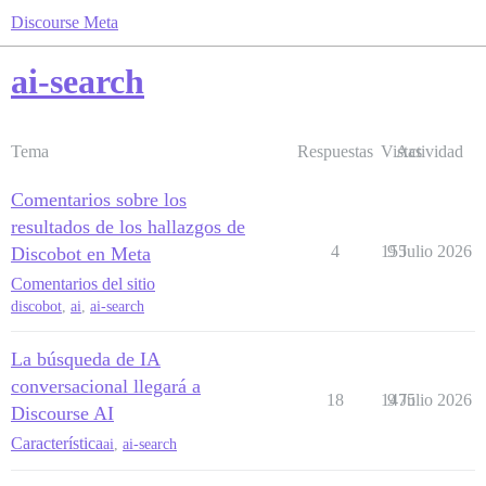
Discourse Meta
ai-search
Tema
Respuestas
Vistas
Actividad
Comentarios sobre los
resultados de los hallazgos de
4
155
9 Julio 2026
Discobot en Meta
Comentarios del sitio
discobot
,
ai
,
ai-search
La búsqueda de IA
conversacional llegará a
18
1475
9 Julio 2026
Discourse AI
Característica
ai
,
ai-search