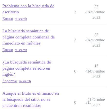
Problema con la búsqueda de
22
escritorio
2
436
Noviembre
2023
Error
ai
,
ai-search
La búsqueda semántica de
22
página completa comienza de
2
425
Noviembre
inmediato en móviles
2023
Error
ai
,
ai-search
¿La búsqueda semántica de
15
página completa es solo en
6
424
Noviembre
inglés?
2023
Soporte
ai
,
ai-search
Aunque el título es el mismo en
la búsqueda del sitio, no se
21 Octubre
0
311
encuentran resultados
2023