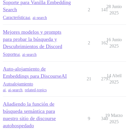
Soporte para Vanilla Embedding
28 Junio
Search
2
141
2025
Característica
ai
,
ai-search
Mejores modelos y prompts
para probar la búsqueda y
16 Junio
2
162
Descubrimientos de Discord
2025
Soporte
ai
,
ai-search
Auto-alojamiento de
Embeddings para DiscourseAI
14 Abril
21
2797
2025
Autoalojamiento
ai
,
ai-search
,
related-topics
Añadiendo la función de
búsqueda semántica para
19 Marzo
nuestro sitio de discourse
9
340
2025
autohospedado