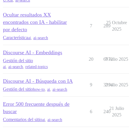
ai
,
ai-search
Ocultar resultados XX
encontrados con IA - habilitar
25 Octubre
7
289
por defecto
2025
Característica
ai
,
ai-search
Discourse AI - Embeddings
20
6972
7 Julio 2025
Gestión del sitio
ai
,
ai-search
,
related-topics
Discourse AI - Búsqueda con IA
9
3394
2 Julio 2025
Gestión del sitio
how-to
,
ai
,
ai-search
Error 500 frecuente después de
21 Julio
buscar
6
240
2025
Comentarios del sitio
ai
,
ai-search