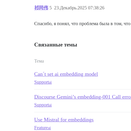
祁同伟
5
23.Декабрь.2025 07:38:26
Спасибо, я понял, что проблема была в том, что
Связанные темы
Тема
Can´t set ai embedding model
Support
ai
Discourse Gemini’s embedding-001 Call erro
Support
ai
Use Mistral for embeddings
Feature
ai