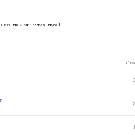
 я неправильно указал baseurl
Отв
r