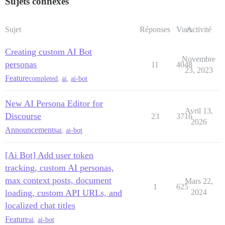
Sujets connexes
Sujet
Réponses
Vues
Activité
Creating custom AI Bot
Novembre
personas
11
4048
23, 2023
Feature
completed
,
ai
,
ai-bot
New AI Persona Editor for
Avril 13,
Discourse
23
3716
2026
Announcements
ai
,
ai-bot
[Ai Bot] Add user token
tracking, custom AI personas,
max context posts, document
Mars 22,
1
625
loading, custom API URLs, and
2024
localized chat titles
Feature
ai
,
ai-bot