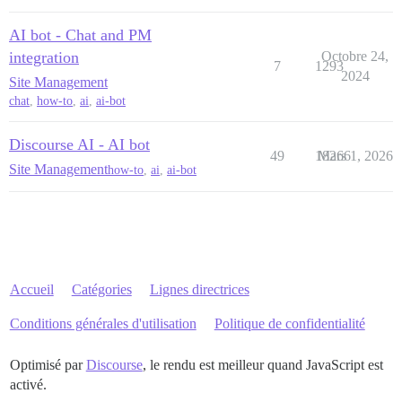
AI bot - Chat and PM
integration
Octobre 24,
7
1293
2024
Site Management
chat
,
how-to
,
ai
,
ai-bot
Discourse AI - AI bot
49
18266
Mars 1, 2026
Site Management
how-to
,
ai
,
ai-bot
Accueil
Catégories
Lignes directrices
Conditions générales d'utilisation
Politique de confidentialité
Optimisé par
Discourse
, le rendu est meilleur quand JavaScript est
activé.