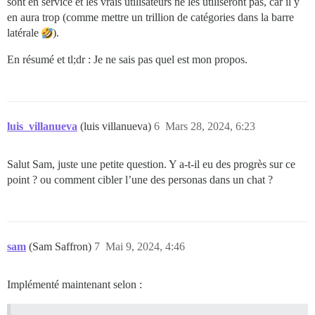
sont en service et les vrais utilisateurs ne les utiliseront pas, car il y
en aura trop (comme mettre un trillion de catégories dans la barre
latérale
).
En résumé et tl;dr : Je ne sais pas quel est mon propos.
luis_villanueva
(luis villanueva)
6
Mars 28, 2024, 6:23
Salut Sam, juste une petite question. Y a-t-il eu des progrès sur ce
point ? ou comment cibler l’une des personas dans un chat ?
sam
(Sam Saffron)
7
Mai 9, 2024, 4:46
Implémenté maintenant selon :