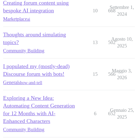
Creating forum content using
Settembre 1,
bespoke AI integration
10
668
2024
Marketplace
ai
Thoughts around simulating
Agosto 10,
topics?
13
502
2025
Community Building
I populated my (mostly-dead)
Maggio 3,
Discourse forum with bots!
15
566
2026
General
show-and-tell
Exploring a New Idea:
Automating Content Generation
Gennaio 25,
for 12 Months with AI-
6
652
2025
Enhanced Characters
Community Building