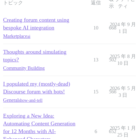
トピック
返信
示
ティ
Creating forum content using
2024 年 9 月
bespoke AI integration
10
668
1 日
Marketplace
ai
Thoughts around simulating
2025 年 8 月
topics?
13
502
10 日
Community Building
I populated my (mostly-dead)
2026 年 5 月
Discourse forum with bots!
15
566
3 日
General
show-and-tell
Exploring a New Idea:
Automating Content Generation
2025 年 1 月
for 12 Months with AI-
6
652
25 日