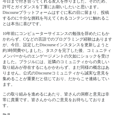
今日まで付き合ってくれる友人を作りました。そのため、
許可とガイダンスを丁重にお願いしたいと思います。
Discourseプラットフォームはすぐに私の目に留まり、投稿
するのに十分な挑戦を与えてくれるコンテンツに触れるこ
とは本当に喜びです。
10年前にコンピューターサイエンスの勉強を辞めたにもか
かわらず、Cなどの言語でのプログラミング経験はあります
が、今日、設定したDiscourseインスタンスを更新しようと
約3時間費やしました。タスクを完了した後、コミュニティ
メンバーからのエンゲージメントの欠如にショックを受け
ました。ブラジルには、近隣のコミュニティからの美しい
取り組みが存在するにもかかわらず、まだ同様の概念はあ
りません。公式のDiscourseコミュニティから誠実な意見を
集めることが重要だと信じており、だからこそ連絡してい
ます。
この取り組みを進めるにあたり、皆さんの洞察と意見は非
常に貴重です。皆さんからのご意見をお待ちしておりま
す。