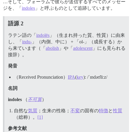
…そして、フォーラムで彼らが送信するすべてのメッセー
ジを、「
indoles
」と呼ぶものとして追跡しています。
語源 2
ラテン語の「
indolēs
」（生まれ持った質、性質）に由来
し、「
indu-
」（内側、中に） + 「ol-」（成長する）か
ら来ています（「
abolish
」や「
adolescent
」にも見られる
接辞）。
発音
（Received Pronunciation）
IPA
(
key
): /ˈɪndəʊ̆liːz/
名詞
indoles
（
不可算
）
自然な
気質
；生来の性格；
不変
の固有の
特徴
と
性質
（総称）。
[1]
参考文献