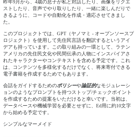
昨年9月から、4歳の息子が私と対話したり、画像をリクエ
ストしたり、音声でやり取りしたり、一緒に楽しんだりで
きるように、コードや自動化を作成・適応させてきまし
た。
このプロジェクトでは、GPT（ヤノマミ - オープンソースプ
ロジェクト）を使用して先住民言語を翻訳するというアイ
デアも持っています。この取り組みの一環として、ラテン
アメリカの先住民文化や民間伝承の人物にインスパイアさ
れたキャラクターやコンテキストを含める予定です。これ
は、コンテンツを多様化するだけでなく、将来寄付できる
電子書籍を作成するためでもあります。
会話をガイドするための
ポリシー
や
論証的
なモジュレーシ
ョンのようなプロンプトを持つストップ/チェックポイント
を作成するための提案をいただけると幸いです。当初は、
データベースや機械学習を必要とせずに、Ed用に約10文字
から始める予定です。
シンプルなマーメイド