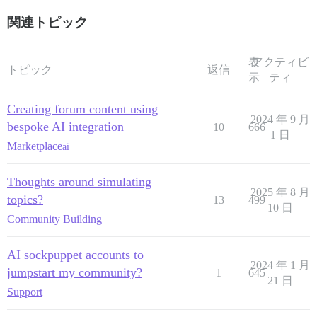
関連トピック
表
アクティビ
トピック
返信
示
ティ
Creating forum content using
2024 年 9 月
bespoke AI integration
10
666
1 日
Marketplace
ai
Thoughts around simulating
2025 年 8 月
topics?
13
499
10 日
Community Building
AI sockpuppet accounts to
2024 年 1 月
jumpstart my community?
1
645
21 日
Support