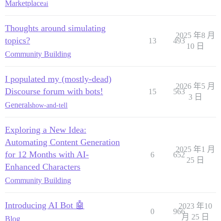
Marketplace
ai
Thoughts around simulating
2025 年8 月
topics?
13
493
10 日
Community Building
I populated my (mostly-dead)
2026 年5 月
Discourse forum with bots!
15
563
3 日
General
show-and-tell
Exploring a New Idea:
Automating Content Generation
2025 年1 月
for 12 Months with AI-
6
652
25 日
Enhanced Characters
Community Building
Introducing AI Bot 🤖
2023 年10
0
966
月 25 日
Blog