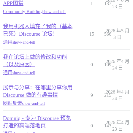
2026 年6 月
APP图赏
1
137
23 日
Community Building
show-and-tell
我用机器人填充了我的（基本
2026 年5 月
已死）Discourse 论坛！
15
566
3 日
通用
show-and-tell
我在论坛上做的修改和功能
2026 年4 月
（以及原因）
0
109
24 日
通用
show-and-tell
展示与分享：在哪里分享你用
2026 年4 月
Discourse 做的有趣事情
9
215
24 日
网站反馈
show-and-tell
Domniq - 专为 Discourse 预览
2026 年4 月
打造的高端落地页
0
143
23 日