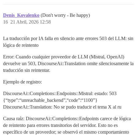
Denis_Kovalenko
(Don't worry - Be happy)
16
21 Abril, 2026 12:58
La traducción por IA falla en silencio ante errores 503 del LLM: sin
lógica de reintento
Error: Cuando cualquier proveedor de LLM (Mistral, OpenAI)
devuelve un 503, DiscourseAi::Translation omite silenciosamente la
traducción sin reintentar.
Ejemplo de registro:
DiscourseAi::Completions::Endpoints::Mistral: estado: 503
{“type”:“unreachable_backend”,“code”:“1100”}
DiscourseAi::Translation: No se pudo traducir el tema X al ru
Causa raíz: DiscourseAi::Completions::Endpoints carece de lógica
de reintento para errores transitorios del servidor. Esto no es
específico de un proveedor; se observó el mismo comportamiento