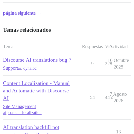
página siguiente →
Temas relacionados
Tema
Respuestas
Vistas
Actividad
Discourse AI translations bug？
16 Octubre
9
228
2025
Support
ai
,
dynaloc
Content Localization - Manual
and Automatic with Discourse
7 Agosto
54
4455
AI
2026
Site Management
ai
,
content-localization
AI translation backfill not
13