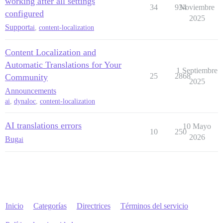
working after all settings
34
934
Noviembre
configured
2025
Support
ai
,
content-localization
Content Localization and
Automatic Translations for Your
1 Septiembre
25
2868
Community
2025
Announcements
ai
,
dynaloc
,
content-localization
AI translations errors
10 Mayo
10
250
2026
Bug
ai
Inicio
Categorías
Directrices
Términos del servicio