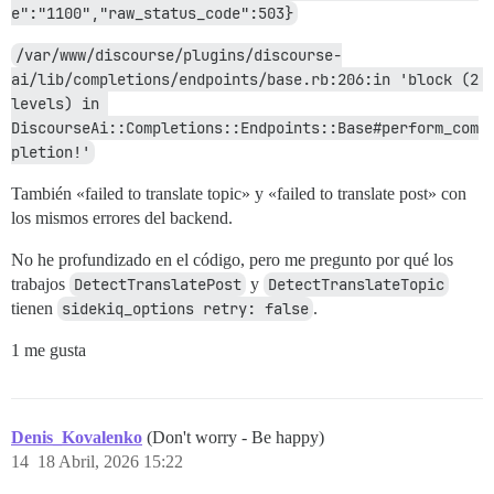
e":"1100","raw_status_code":503}
/var/www/discourse/plugins/discourse-
ai/lib/completions/endpoints/base.rb:206:in 'block (2 
levels) in 
DiscourseAi::Completions::Endpoints::Base#perform_com
pletion!'
También «failed to translate topic» y «failed to translate post» con
los mismos errores del backend.
No he profundizado en el código, pero me pregunto por qué los
trabajos
DetectTranslatePost
y
DetectTranslateTopic
tienen
sidekiq_options retry: false
.
1 me gusta
Denis_Kovalenko
(Don't worry - Be happy)
14
18 Abril, 2026 15:22