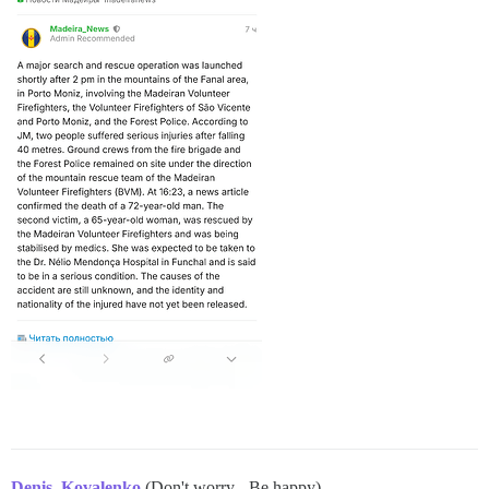
Denis_Kovalenko
(Don't worry - Be happy)