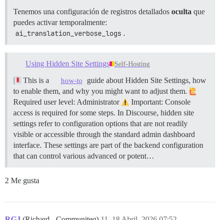
Tenemos una configuración de registros detallados
oculta
que
puedes activar temporalmente:
ai_translation_verbose_logs
.
Using Hidden Site Settings
Self-Hosting
This is a
guide about Hidden Site Settings, how
how-to
to enable them, and why you might want to adjust them.
Required user level: Administrator
Important: Console
access is required for some steps. In Discourse, hidden site
settings refer to configuration options that are not readily
visible or accessible through the standard admin dashboard
interface. These settings are part of the backend configuration
that can control various advanced or potent…
2 Me gusta
RGJ
(Richard - Communiteq)
11
18 Abril, 2026 07:52